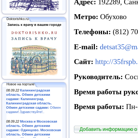
Адрес:
192289, Санк
Метро:
Обухово
Doktorishko.ru
Запись к врачу в вашем городе
Телефоны:
(812) 70
E
-mail:
detsat35@ma
Сайт:
http://35frspb
Руководитель:
Сос
Новое на портале
Время работы руко
08.09.22
Калининградская
область. Обмен детскими
садами: Калининград.
Калининградская область.
Время работы:
Пн-П
Обмен детскими садами:
Обмен
садами!.Здравствуйте!..
08.09.22
Москва и Московская
область. Обмен детскими
Добавить информацию о
садами: Одинцово. Московская
область. Обмен детскими