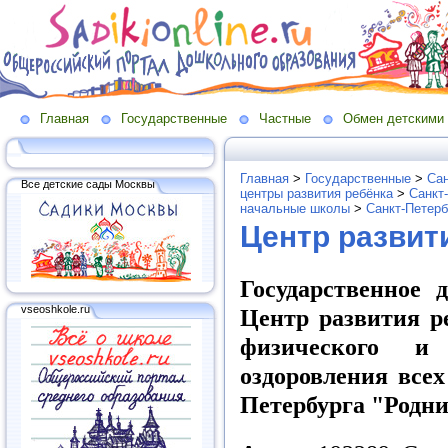
Главная
Государственные
Частные
Обмен детскими
Главная
>
Государственные
>
Сан
Все детские сады Москвы
центры развития ребёнка
>
Санкт
начальные школы
>
Санкт-Петерб
Центр развити
Государственное 
vseoshkole.ru
Центр развития р
физического и
оздоровления все
Петербурга "Родн