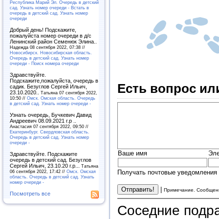
Республика Марий Эл. Очередь в детский
сад. Узнать номер очереди - Встать в
очередь в детский сад. Узнать номер
очереди
Добрый день! Подскажите,
пожалуйста номер очереди в д/с
Ленинский район Семенюк Элина..
Надежда 08 сентября 2022, 07:38 //
Новосибирск. Новосибирская область.
Очередь в детский сад. Узнать номер
очереди - Поиск номера очереди
Здравствуйте.
Подскажите,пожалуйста, очередь в
Есть вопрос ил
садик. Безуглов Сергей Ильич,
23.10.2020..
Татьяна 07 сентября 2022,
10:50 //
Омск. Омская область. Очередь
в детский сад. Узнать номер очереди -
Узнать очередь, Бучкевич Давид
Андреевич 08.09.2021 г.р ..
Анастасия 07 сентября 2022, 09:50 //
Екатеринбург. Свердловская область.
Очередь в детский сад. Узнать номер
очереди -
Ваше имя
Эле
Здравствуйте. Подскажите
очередь в детский сад. Безуглов
Сергей Ильич, 23.10.20 г.р...
Татьяна
06 сентября 2022, 17:42 //
Омск. Омская
Получать почтовые уведомления 
область. Очередь в детский сад. Узнать
номер очереди -
|
Примечание. Сообщени
Посмотреть все
Соседние подр