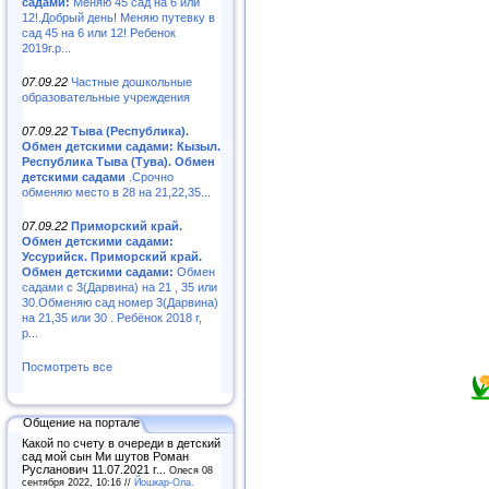
садами:
Меняю 45 сад на 6 или
12!.Добрый день! Меняю путевку в
сад 45 на 6 или 12! Ребенок
2019г.р...
07.09.22
Частные дошкольные
образовательные учреждения
07.09.22
Тыва (Республика).
Обмен детскими садами: Кызыл.
Республика Тыва (Тува). Обмен
детскими садами
.Срочно
обменяю место в 28 на 21,22,35...
07.09.22
Приморский край.
Обмен детскими садами:
Уссурийск. Приморский край.
Обмен детскими садами:
Обмен
садами с 3(Дарвина) на 21 , 35 или
30.Обменяю сад номер 3(Дарвина)
на 21,35 или 30 . Ребёнок 2018 г,
р...
Посмотреть все
Общение на портале
Какой по счету в очереди в детский
сад мой сын Ми шутов Роман
Русланович 11.07.2021 г...
Олеся 08
сентября 2022, 10:16 //
Йошкар-Ола.