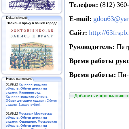
Телефон:
(812) 360
E
-mail:
gdou63@yan
Doktorishko.ru
Запись к врачу в вашем городе
Сайт:
http://63frspb
Руководитель:
Пет
Время работы руко
Время работы:
Пн-
Новое на портале
08.09.22
Калининградская
область. Обмен детскими
садами: Калининград.
Добавить информацию о
Калининградская область.
Обмен детскими садами:
Обмен
садами!.Здравствуйте!..
08.09.22
Москва и Московская
область. Обмен детскими
садами: Одинцово. Московская
область. Обмен детскими