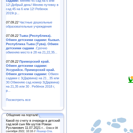
садами:
Меняю 45 сад на 6 или
12!.Добрый день! Меняю путевку в
сад 45 на 6 или 12! Ребенок
2019г.р...
07.09.22
Частные дошкольные
образовательные учреждения
07.09.22
Тыва (Республика).
Обмен детскими садами: Кызыл.
Республика Тыва (Тува). Обмен
детскими садами
.Срочно
обменяю место в 28 на 21,22,35...
07.09.22
Приморский край.
Обмен детскими садами:
Уссурийск. Приморский край.
Обмен детскими садами:
Обмен
садами с 3(Дарвина) на 21 , 35 или
30.Обменяю сад номер 3(Дарвина)
на 21,35 или 30 . Ребёнок 2018 г,
р...
Посмотреть все
Общение на портале
Какой по счету в очереди в детский
сад мой сын Ми шутов Роман
Русланович 11.07.2021 г...
Олеся 08
сентября 2022, 10:16 //
Йошкар-Ола.