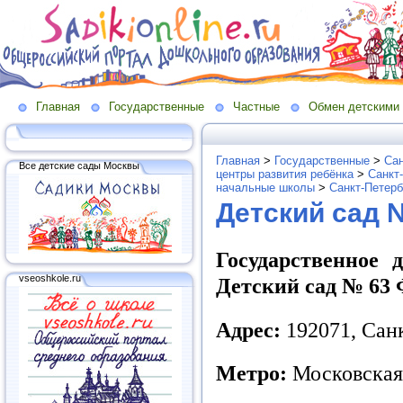
Главная
Государственные
Частные
Обмен детскими
Главная
>
Государственные
>
Сан
Все детские сады Москвы
центры развития ребёнка
>
Санкт
начальные школы
>
Санкт-Петерб
Детский сад 
Государственное 
vseoshkole.ru
Детский сад № 63 
Адрес:
192071, Санк
Метро:
Московская