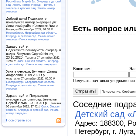
Республика Марий Эл. Очередь в детский
сад. Узнать номер очереди - Встать в
очередь в детский сад. Узнать номер
очереди
Добрый день! Подскажите,
пожалуйста номер очереди в д/с
Есть вопрос ил
Ленинский район Семенюк Элина..
Надежда 08 сентября 2022, 07:38 //
Новосибирск. Новосибирская область.
Очередь в детский сад. Узнать номер
очереди - Поиск номера очереди
Здравствуйте.
Подскажите,пожалуйста, очередь в
садик. Безуглов Сергей Ильич,
23.10.2020..
Татьяна 07 сентября 2022,
10:50 //
Омск. Омская область. Очередь
в детский сад. Узнать номер очереди -
Ваше имя
Эле
Узнать очередь, Бучкевич Давид
Андреевич 08.09.2021 г.р ..
Анастасия 07 сентября 2022, 09:50 //
Получать почтовые уведомления 
Екатеринбург. Свердловская область.
Очередь в детский сад. Узнать номер
очереди -
|
Примечание. Сообщени
Здравствуйте. Подскажите
очередь в детский сад. Безуглов
Соседние подр
Сергей Ильич, 23.10.20 г.р...
Татьяна
06 сентября 2022, 17:42 //
Омск. Омская
область. Очередь в детский сад. Узнать
Детский сад «
номер очереди -
Посмотреть все
Адрес: 188300, Р
Петербург, г. Луг