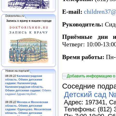
E
-
mail
:
children37@
Doktorishko.ru
Запись к врачу в вашем городе
Руководитель:
Сид
Приёмные дни и
Четверг: 10:00-13:0
Время работы:
Пн-П
Новое на портале
Добавить информацию о
08.09.22
Калининградская
область. Обмен детскими
садами: Калининград.
Соседние подр
Калининградская область.
Обмен детскими садами:
Обмен
Детский сад №
садами!.Здравствуйте!..
Адрес: 197341, Са
08.09.22
Москва и Московская
область. Обмен детскими
Телефоны: (812) 3
садами: Одинцово. Московская
область. Обмен детскими