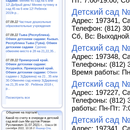
Пт: 7:00-19:00, С
садами:
Меняю 45 сад на 6 или
12!.Добрый день! Меняю путевку в
сад 45 на 6 или 12! Ребенок
Детский сад №
2019г.р...
Адрес: 197341, Са
07.09.22
Частные дошкольные
образовательные учреждения
Телефон: (812) 30
Сб, Вс: Выходной
07.09.22
Тыва (Республика).
Обмен детскими садами: Кызыл.
Республика Тыва (Тува). Обмен
Детский сад №
детскими садами
.Срочно
обменяю место в 28 на 21,22,35...
Адрес: 197348, Са
07.09.22
Приморский край.
Телефоны: (812) 3
Обмен детскими садами:
Уссурийск. Приморский край.
Время работы: Пн-
Обмен детскими садами:
Обмен
садами с 3(Дарвина) на 21 , 35 или
30.Обменяю сад номер 3(Дарвина)
Детский сад №
на 21,35 или 30 . Ребёнок 2018 г,
р...
Адрес: 197227, Са
Посмотреть все
Телефоны: (812) 3
работы: Пн-Пт: 7:
Общение на портале
Детский сад №
Какой по счету в очереди в детский
сад мой сын Ми шутов Роман
Русланович 11.07.2021 г...
Олеся 08
Адрес: 197341, Са
сентября 2022, 10:16 //
Йошкар-Ола.