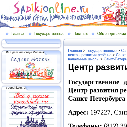
Главная
Государственные
Частные
Обмен детскими
Главная
>
Государственные
>
Сан
Все детские сады Москвы
центры развития ребёнка
>
Санкт
начальные школы
>
Санкт-Петерб
Центр развити
Государственное 
vseoshkole.ru
Центр развития ре
Санкт-Петербурга
Адрес:
197227, Санк
Телефоны:
(812) 3