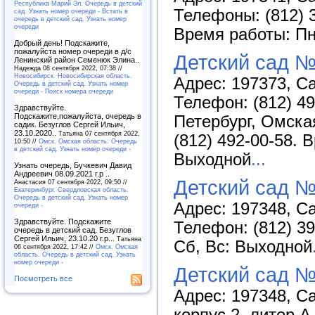
Республика Марий Эл. Очередь в детский
Телефоны: (812) 3
сад. Узнать номер очереди - Встать в
очередь в детский сад. Узнать номер
очереди
Время работы: Пн-
Добрый день! Подскажите,
пожалуйста номер очереди в д/с
Детский сад №
Ленинский район Семенюк Элина..
Надежда 08 сентября 2022, 07:38 //
Новосибирск. Новосибирская область.
Адрес: 197373, Са
Очередь в детский сад. Узнать номер
очереди - Поиск номера очереди
Телефон: (812) 49
Здравствуйте.
Подскажите,пожалуйста, очередь в
Петербург, Омская
садик. Безуглов Сергей Ильич,
23.10.2020..
Татьяна 07 сентября 2022,
(812) 492-00-58. 
10:50 //
Омск. Омская область. Очередь
в детский сад. Узнать номер очереди -
Выходной
...
Узнать очередь, Бучкевич Давид
Андреевич 08.09.2021 г.р ..
Детский сад 
Анастасия 07 сентября 2022, 09:50 //
Екатеринбург. Свердловская область.
Очередь в детский сад. Узнать номер
Адрес: 197348, Са
очереди -
Здравствуйте. Подскажите
Телефон: (812) 39
очередь в детский сад. Безуглов
Сергей Ильич, 23.10.20 г.р...
Татьяна
Сб, Вс: Выходной
06 сентября 2022, 17:42 //
Омск. Омская
область. Очередь в детский сад. Узнать
номер очереди -
Детский сад №
Посмотреть все
Адрес: 197348, С
корпус 2, литер А