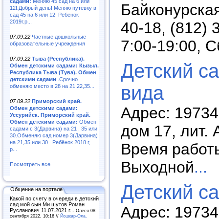
садами:
Меняю 45 сад на 6 или
Байконурская
12!.Добрый день! Меняю путевку в
сад 45 на 6 или 12! Ребенок
2019г.р...
40-18, (812)
07.09.22
Частные дошкольные
7:00-19:00, 
образовательные учреждения
07.09.22
Тыва (Республика).
Детский с
Обмен детскими садами: Кызыл.
Республика Тыва (Тува). Обмен
детскими садами
.Срочно
вида
обменяю место в 28 на 21,22,35...
07.09.22
Приморский край.
Адрес: 19734
Обмен детскими садами:
Уссурийск. Приморский край.
Обмен детскими садами:
Обмен
дом 17, лит. 
садами с 3(Дарвина) на 21 , 35 или
30.Обменяю сад номер 3(Дарвина)
на 21,35 или 30 . Ребёнок 2018 г,
Время работы:
р...
Выходной
...
Посмотреть все
Детский с
Общение на портале
Какой по счету в очереди в детский
сад мой сын Ми шутов Роман
Адрес: 19734
Русланович 11.07.2021 г...
Олеся 08
сентября 2022, 10:16 //
Йошкар-Ола.