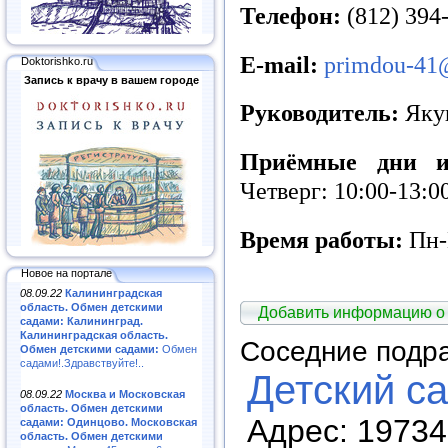
Телефон:
(812) 394
E-mail:
primdou-41@
Doktorishko.ru
Запись к врачу в вашем городе
Руководитель:
Яку
Приёмные дни и
Четверг: 10:00-13:0
Время работы:
Пн-
Новое на портале
08.09.22
Калининградская
область. Обмен детскими
Добавить информацию о
садами: Калининград.
Калининградская область.
Соседние подр
Обмен детскими садами:
Обмен
садами!.Здравствуйте!..
Детский с
08.09.22
Москва и Московская
область. Обмен детскими
Адрес: 19734
садами: Одинцово. Московская
область. Обмен детскими