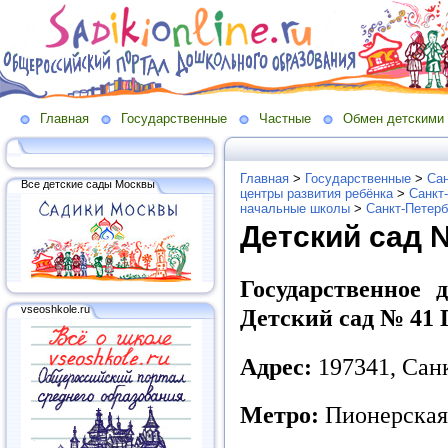
Главная
Государственные
Частные
Обмен детскими
Главная
>
Государственные
>
Сан
Все детские сады Москвы
центры развития ребёнка
>
Санкт
начальные школы
>
Санкт-Петерб
Детский сад 
Государственное 
vseoshkole.ru
Детский сад № 41
Адрес:
197341, Санк
Метро:
Пионерская