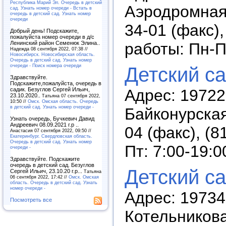
Республика Марий Эл. Очередь в детский
Аэродромная,
сад. Узнать номер очереди - Встать в
очередь в детский сад. Узнать номер
очереди
34-01 (факс),
Добрый день! Подскажите,
пожалуйста номер очереди в д/с
Ленинский район Семенюк Элина..
работы: Пн-П
Надежда 08 сентября 2022, 07:38 //
Новосибирск. Новосибирская область.
Очередь в детский сад. Узнать номер
очереди - Поиск номера очереди
Детский с
Здравствуйте.
Подскажите,пожалуйста, очередь в
садик. Безуглов Сергей Ильич,
Адрес: 19722
23.10.2020..
Татьяна 07 сентября 2022,
10:50 //
Омск. Омская область. Очередь
в детский сад. Узнать номер очереди -
Байконурская
Узнать очередь, Бучкевич Давид
Андреевич 08.09.2021 г.р ..
04 (факс), (8
Анастасия 07 сентября 2022, 09:50 //
Екатеринбург. Свердловская область.
Очередь в детский сад. Узнать номер
Пт: 7:00-19:0
очереди -
Здравствуйте. Подскажите
очередь в детский сад. Безуглов
Детский с
Сергей Ильич, 23.10.20 г.р...
Татьяна
06 сентября 2022, 17:42 //
Омск. Омская
область. Очередь в детский сад. Узнать
номер очереди -
Адрес: 19734
Посмотреть все
Котельникова