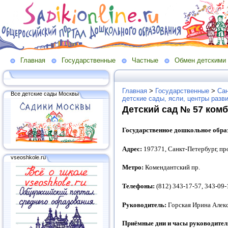
Главная
Государственные
Частные
Обмен детскими
Главная
>
Государственные
>
Сан
Все детские сады Москвы
детские сады, ясли, центры разв
Детский сад № 57 ком
Государственное дошкольное обра
Адрес:
197371, Санкт-Петербург, про
vseoshkole.ru
Метро:
Комендантский пр.
Телефоны:
(812) 343-17-57, 343-09-
Руководитель:
Горская Ирина Алек
Приёмные дни и часы руководител