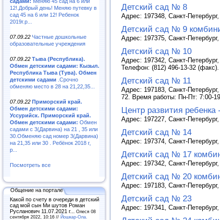
садами:
Меняю 45 сад на 6 или
Детский сад № 8
12!.Добрый день! Меняю путевку в
сад 45 на 6 или 12! Ребенок
Адрес: 197348, Санкт-Петербург,
2019г.р...
Детский сад № 9 комбин
07.09.22
Частные дошкольные
Адрес: 197375, Санкт-Петербург, 
образовательные учреждения
Детский сад № 10
07.09.22
Тыва (Республика).
Адрес: 197342, Санкт-Петербург,
Обмен детскими садами: Кызыл.
Телефон: (812) 496-13-32 (факс)
Республика Тыва (Тува). Обмен
Детский сад № 11
детскими садами
.Срочно
обменяю место в 28 на 21,22,35...
Адрес: 197183, Санкт-Петербург,
72. Время работы: Пн-Пт: 7:00-1
07.09.22
Приморский край.
Центр развития ребенка 
Обмен детскими садами:
Уссурийск. Приморский край.
Адрес: 197227, Санкт-Петербург,
Обмен детскими садами:
Обмен
садами с 3(Дарвина) на 21 , 35 или
Детский сад № 14
30.Обменяю сад номер 3(Дарвина)
Адрес: 197374, Санкт-Петербург,
на 21,35 или 30 . Ребёнок 2018 г,
р...
Детский сад № 17 комби
Адрес: 197342, Санкт-Петербург,
Посмотреть все
Детский сад № 20 комби
Адрес: 197183, Санкт-Петербург, 
Общение на портале
Детский сад № 23
Какой по счету в очереди в детский
сад мой сын Ми шутов Роман
Адрес: 197341, Санкт-Петербург,
Русланович 11.07.2021 г...
Олеся 08
сентября 2022, 10:16 //
Йошкар-Ола.