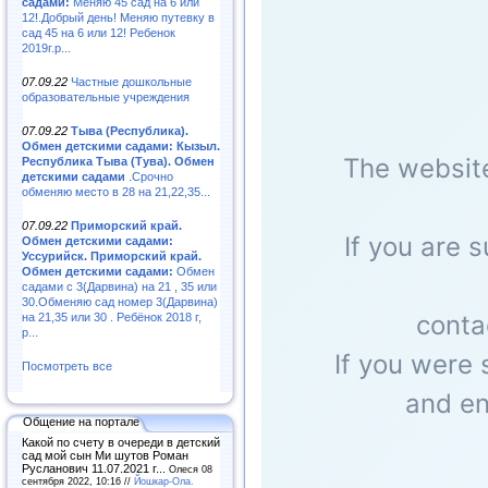
садами:
Меняю 45 сад на 6 или
12!.Добрый день! Меняю путевку в
сад 45 на 6 или 12! Ребенок
2019г.р...
07.09.22
Частные дошкольные
образовательные учреждения
07.09.22
Тыва (Республика).
Обмен детскими садами: Кызыл.
Республика Тыва (Тува). Обмен
детскими садами
.Срочно
обменяю место в 28 на 21,22,35...
07.09.22
Приморский край.
Обмен детскими садами:
Уссурийск. Приморский край.
Обмен детскими садами:
Обмен
садами с 3(Дарвина) на 21 , 35 или
30.Обменяю сад номер 3(Дарвина)
на 21,35 или 30 . Ребёнок 2018 г,
р...
Посмотреть все
Общение на портале
Какой по счету в очереди в детский
сад мой сын Ми шутов Роман
Русланович 11.07.2021 г...
Олеся 08
сентября 2022, 10:16 //
Йошкар-Ола.