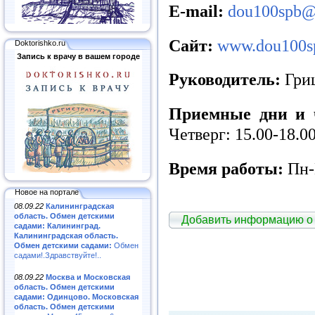
E
-
mail
:
dou100spb@
Сайт:
www.dou100sp
Doktorishko.ru
Запись к врачу в вашем городе
Руководитель:
Гри
Приемные дни и 
Четверг: 15.00-18.0
Время работы:
Пн-П
Новое на портале
08.09.22
Калининградская
область. Обмен детскими
Добавить информацию о
садами: Калининград.
Калининградская область.
Обмен детскими садами:
Обмен
садами!.Здравствуйте!..
08.09.22
Москва и Московская
область. Обмен детскими
садами: Одинцово. Московская
область. Обмен детскими