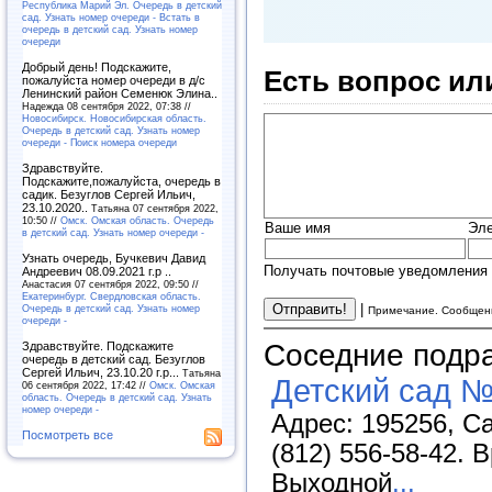
Республика Марий Эл. Очередь в детский
сад. Узнать номер очереди - Встать в
очередь в детский сад. Узнать номер
очереди
Добрый день! Подскажите,
Есть вопрос ил
пожалуйста номер очереди в д/с
Ленинский район Семенюк Элина..
Надежда 08 сентября 2022, 07:38 //
Новосибирск. Новосибирская область.
Очередь в детский сад. Узнать номер
очереди - Поиск номера очереди
Здравствуйте.
Подскажите,пожалуйста, очередь в
садик. Безуглов Сергей Ильич,
23.10.2020..
Татьяна 07 сентября 2022,
10:50 //
Омск. Омская область. Очередь
Ваше имя
Эле
в детский сад. Узнать номер очереди -
Узнать очередь, Бучкевич Давид
Получать почтовые уведомления 
Андреевич 08.09.2021 г.р ..
Анастасия 07 сентября 2022, 09:50 //
Екатеринбург. Свердловская область.
|
Очередь в детский сад. Узнать номер
Примечание. Сообщени
очереди -
Соседние подр
Здравствуйте. Подскажите
очередь в детский сад. Безуглов
Сергей Ильич, 23.10.20 г.р...
Татьяна
Детский сад №
06 сентября 2022, 17:42 //
Омск. Омская
область. Очередь в детский сад. Узнать
номер очереди -
Адрес: 195256, Са
Посмотреть все
(812) 556-58-42. 
Выходной
...