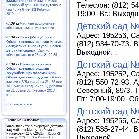
садами:
Меняю 45 сад на 6 или
Телефон: (812) 54
12!.Добрый день! Меняю путевку в
сад 45 на 6 или 12! Ребенок
19:00, Вс: Выход
2019г.р...
Детский сад №
07.09.22
Частные дошкольные
образовательные учреждения
Адрес: 195256, Са
07.09.22
Тыва (Республика).
Обмен детскими садами: Кызыл.
(812) 534-70-73. 
Республика Тыва (Тува). Обмен
Выходной
...
детскими садами
.Срочно
обменяю место в 28 на 21,22,35...
Детский сад 
07.09.22
Приморский край.
Обмен детскими садами:
Адрес: 195252, Са
Уссурийск. Приморский край.
Обмен детскими садами:
Обмен
(812) 550-72-93. А
садами с 3(Дарвина) на 21 , 35 или
30.Обменяю сад номер 3(Дарвина)
Северный, 89/3. Т
на 21,35 или 30 . Ребёнок 2018 г,
р...
Пт: 7:00-19:00, С
Посмотреть все
Детский сад №
Адрес: 195256, Са
Общение на портале
Какой по счету в очереди в детский
(812) 535-27-44. 
сад мой сын Ми шутов Роман
Русланович 11.07.2021 г...
Олеся 08
Выходной
...
сентября 2022, 10:16 //
Йошкар-Ола.