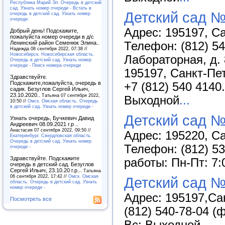
Республика Марий Эл. Очередь в детский
сад. Узнать номер очереди - Встать в
Детский сад 
очередь в детский сад. Узнать номер
очереди
Адрес: 195197, Са
Добрый день! Подскажите,
пожалуйста номер очереди в д/с
Ленинский район Семенюк Элина..
Телефон: (812) 54
Надежда 08 сентября 2022, 07:38 //
Новосибирск. Новосибирская область.
Лабораторная, д. 
Очередь в детский сад. Узнать номер
очереди - Поиск номера очереди
195197, Санкт-Пет
Здравствуйте.
Подскажите,пожалуйста, очередь в
+7 (812) 540 4140
садик. Безуглов Сергей Ильич,
23.10.2020..
Татьяна 07 сентября 2022,
Выходной
...
10:50 //
Омск. Омская область. Очередь
в детский сад. Узнать номер очереди -
Детский сад №
Узнать очередь, Бучкевич Давид
Андреевич 08.09.2021 г.р ..
Анастасия 07 сентября 2022, 09:50 //
Адрес: 195220, Са
Екатеринбург. Свердловская область.
Очередь в детский сад. Узнать номер
Телефон: (812) 53
очереди -
Здравствуйте. Подскажите
работы: Пн-Пт: 7:
очередь в детский сад. Безуглов
Сергей Ильич, 23.10.20 г.р...
Татьяна
06 сентября 2022, 17:42 //
Омск. Омская
Детский сад 
область. Очередь в детский сад. Узнать
номер очереди -
Адрес: 195197,Сан
Посмотреть все
(812) 540-78-04 (