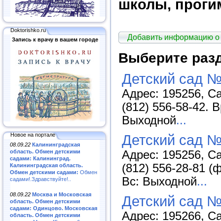
школы, проги
Doktorishko.ru
Добавить информацию о
Запись к врачу в вашем городе
Выберите раз
Детский сад №
Адрес: 195256, Са
(812) 556-58-42. 
Выходной
...
Новое на портале
Детский сад 
08.09.22
Калининградская
область. Обмен детскими
Адрес: 195256, Са
садами: Калининград.
(812) 556-28-81 (
Калининградская область.
Обмен детскими садами:
Обмен
Вс: Выходной
...
садами!.Здравствуйте!..
08.09.22
Москва и Московская
Детский сад 
область. Обмен детскими
садами: Одинцово. Московская
Адрес: 195266, Са
область. Обмен детскими