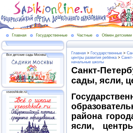
Главная
Государственные
Частные
Обмен детскими
Главная
>
Государственные
>
Сан
Все детские сады Москвы
центры развития ребёнка
>
Санкт
начальные школы
Санкт-Петерб
сады, ясли, 
vseoshkole.ru
Государс
образовател
района город
ясли, центр