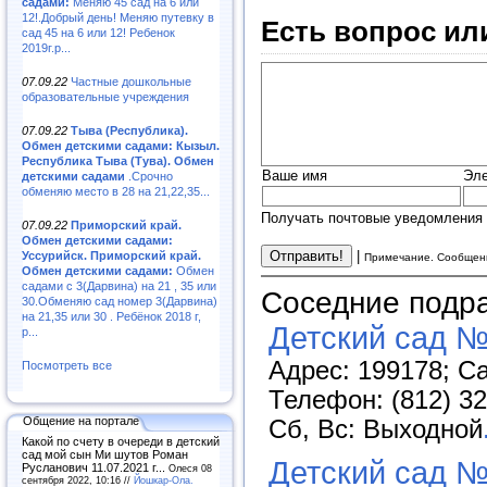
садами:
Меняю 45 сад на 6 или
12!.Добрый день! Меняю путевку в
Есть вопрос ил
сад 45 на 6 или 12! Ребенок
2019г.р...
07.09.22
Частные дошкольные
образовательные учреждения
07.09.22
Тыва (Республика).
Обмен детскими садами: Кызыл.
Республика Тыва (Тува). Обмен
Ваше имя
Эле
детскими садами
.Срочно
обменяю место в 28 на 21,22,35...
Получать почтовые уведомления 
07.09.22
Приморский край.
Обмен детскими садами:
|
Уссурийск. Приморский край.
Примечание. Сообщени
Обмен детскими садами:
Обмен
садами с 3(Дарвина) на 21 , 35 или
Соседние подр
30.Обменяю сад номер 3(Дарвина)
на 21,35 или 30 . Ребёнок 2018 г,
Детский сад №
р...
Адрес: 199178; Са
Посмотреть все
Телефон: (812) 32
Общение на портале
Сб, Вс: Выходной
Какой по счету в очереди в детский
сад мой сын Ми шутов Роман
Детский сад №
Русланович 11.07.2021 г...
Олеся 08
сентября 2022, 10:16 //
Йошкар-Ола.