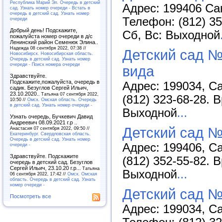
Республика Марий Эл. Очередь в детский
Адрес: 199406 Сан
сад. Узнать номер очереди - Встать в
очередь в детский сад. Узнать номер
Телефон: (812) 35
очереди
Добрый день! Подскажите,
Сб, Вс: Выходной
пожалуйста номер очереди в д/с
Ленинский район Семенюк Элина..
Надежда 08 сентября 2022, 07:38 //
Детский сад №
Новосибирск. Новосибирская область.
Очередь в детский сад. Узнать номер
очереди - Поиск номера очереди
вида
Здравствуйте.
Подскажите,пожалуйста, очередь в
Адрес: 199034, Са
садик. Безуглов Сергей Ильич,
23.10.2020..
Татьяна 07 сентября 2022,
(812) 323-68-28. 
10:50 //
Омск. Омская область. Очередь
в детский сад. Узнать номер очереди -
Выходной
...
Узнать очередь, Бучкевич Давид
Андреевич 08.09.2021 г.р ..
Детский сад 
Анастасия 07 сентября 2022, 09:50 //
Екатеринбург. Свердловская область.
Очередь в детский сад. Узнать номер
Адрес: 199406, Са
очереди -
Здравствуйте. Подскажите
(812) 352-55-82. 
очередь в детский сад. Безуглов
Сергей Ильич, 23.10.20 г.р...
Татьяна
Выходной
...
06 сентября 2022, 17:42 //
Омск. Омская
область. Очередь в детский сад. Узнать
номер очереди -
Детский сад №
Посмотреть все
Адрес: 199034, Са