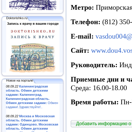
Метро:
Приморска
Doktorishko.ru
Телефон:
(812) 350
Запись к врачу в вашем городе
E-mail:
vasdou004@
Сайт:
www.dou4.vos
Руководитель:
Инд
Приемные дни и ч
Новое на портале
Среда: 16.00-18.00
08.09.22
Калининградская
область. Обмен детскими
садами: Калининград.
Калининградская область.
Время работы:
Пн-В
Обмен детскими садами:
Обмен
садами!.Здравствуйте!..
08.09.22
Москва и Московская
область. Обмен детскими
Добавить информацию о
садами: Одинцово. Московская
область. Обмен детскими