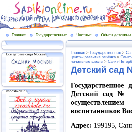
Главная
Государственные
Частные
Обмен детскими
Главная
>
Государственные
>
Сан
Все детские сады Москвы
центры развития ребёнка
>
Санкт
начальные школы
>
Санкт-Петерб
Детский сад 
Государственное 
vseoshkole.ru
Детский сад № 4
осуществлением
воспитанников Ва
Адрес:
199195, Сан