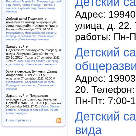
Детский с
Республика Марий Эл. Очередь в детский
сад. Узнать номер очереди - Встать в
очередь в детский сад. Узнать номер
Адрес: 19940
очереди
Добрый день! Подскажите,
улица, д. 22
пожалуйста номер очереди в д/с
Ленинский район Семенюк Элина..
Надежда 08 сентября 2022, 07:38 //
Новосибирск. Новосибирская область.
работы: Пн-П
Очередь в детский сад. Узнать номер
очереди - Поиск номера очереди
Здравствуйте.
Детский с
Подскажите,пожалуйста, очередь в
садик. Безуглов Сергей Ильич,
23.10.2020..
Татьяна 07 сентября 2022,
общеразви
10:50 //
Омск. Омская область. Очередь
в детский сад. Узнать номер очереди -
Узнать очередь, Бучкевич Давид
Адрес: 19903
Андреевич 08.09.2021 г.р ..
Анастасия 07 сентября 2022, 09:50 //
Екатеринбург. Свердловская область.
Очередь в детский сад. Узнать номер
20. Телефон:
очереди -
Здравствуйте. Подскажите
Пн-Пт: 7:00-
очередь в детский сад. Безуглов
Сергей Ильич, 23.10.20 г.р...
Татьяна
06 сентября 2022, 17:42 //
Омск. Омская
область. Очередь в детский сад. Узнать
Детский с
номер очереди -
Посмотреть все
вида