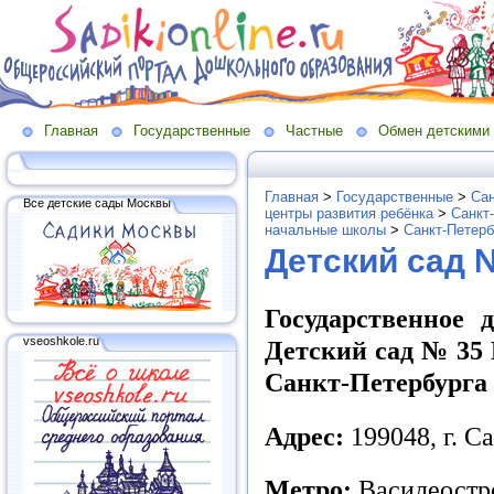
Главная
Государственные
Частные
Обмен детскими
Главная
>
Государственные
>
Сан
Все детские сады Москвы
центры развития ребёнка
>
Санкт
начальные школы
>
Санкт-Петерб
Детский сад 
Государственное 
vseoshkole.ru
Детский сад № 35 
Санкт-Петербурга
Адрес:
199048, г. 
Метро:
Василеостр