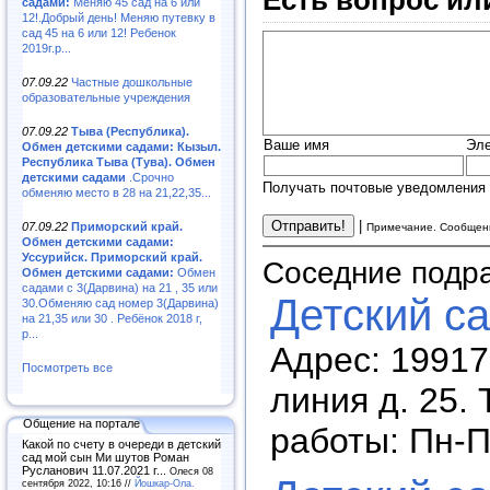
садами:
Меняю 45 сад на 6 или
12!.Добрый день! Меняю путевку в
сад 45 на 6 или 12! Ребенок
2019г.р...
07.09.22
Частные дошкольные
образовательные учреждения
07.09.22
Тыва (Республика).
Ваше имя
Эле
Обмен детскими садами: Кызыл.
Республика Тыва (Тува). Обмен
детскими садами
.Срочно
Получать почтовые уведомления 
обменяю место в 28 на 21,22,35...
|
07.09.22
Приморский край.
Примечание. Сообщени
Обмен детскими садами:
Уссурийск. Приморский край.
Соседние подр
Обмен детскими садами:
Обмен
садами с 3(Дарвина) на 21 , 35 или
Детский с
30.Обменяю сад номер 3(Дарвина)
на 21,35 или 30 . Ребёнок 2018 г,
р...
Адрес: 19917
Посмотреть все
линия д. 25.
Общение на портале
работы: Пн-П
Какой по счету в очереди в детский
сад мой сын Ми шутов Роман
Русланович 11.07.2021 г...
Олеся 08
сентября 2022, 10:16 //
Йошкар-Ола.