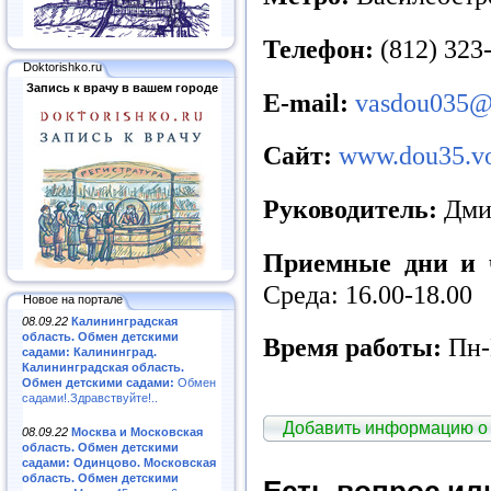
Телефон:
(812) 323
Doktorishko.ru
Запись к врачу в вашем городе
E
-
mail
:
vasdou035@
Сайт:
www.dou35.vo
Руководитель:
Дми
Приемные дни и 
Среда: 16.00-18.00
Новое на портале
08.09.22
Калининградская
область. Обмен детскими
Время работы:
Пн-П
садами: Калининград.
Калининградская область.
Обмен детскими садами:
Обмен
садами!.Здравствуйте!..
Добавить информацию о
08.09.22
Москва и Московская
область. Обмен детскими
садами: Одинцово. Московская
область. Обмен детскими
Есть вопрос ил