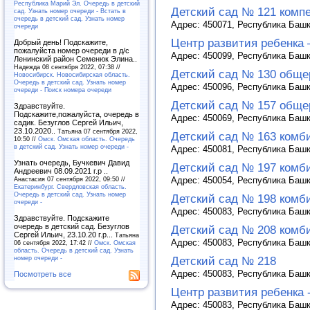
Республика Марий Эл. Очередь в детский
Детский сад № 121 комп
сад. Узнать номер очереди - Встать в
очередь в детский сад. Узнать номер
Адрес: 450071, Республика Башко
очереди
Центр развития ребенка 
Добрый день! Подскажите,
пожалуйста номер очереди в д/с
Адрес: 450099, Республика Башко
Ленинский район Семенюк Элина..
Надежда 08 сентября 2022, 07:38 //
Детский сад № 130 обще
Новосибирск. Новосибирская область.
Очередь в детский сад. Узнать номер
Адрес: 450096, Республика Башко
очереди - Поиск номера очереди
Детский сад № 157 обще
Здравствуйте.
Подскажите,пожалуйста, очередь в
Адрес: 450069, Республика Башко
садик. Безуглов Сергей Ильич,
23.10.2020..
Татьяна 07 сентября 2022,
Детский сад № 163 комб
10:50 //
Омск. Омская область. Очередь
в детский сад. Узнать номер очереди -
Адрес: 450081, Республика Башко
Узнать очередь, Бучкевич Давид
Детский сад № 197 комб
Андреевич 08.09.2021 г.р ..
Адрес: 450054, Республика Башко
Анастасия 07 сентября 2022, 09:50 //
Екатеринбург. Свердловская область.
Очередь в детский сад. Узнать номер
Детский сад № 198 комб
очереди -
Адрес: 450083, Республика Башко
Здравствуйте. Подскажите
очередь в детский сад. Безуглов
Детский сад № 208 комб
Сергей Ильич, 23.10.20 г.р...
Татьяна
Адрес: 450083, Республика Башко
06 сентября 2022, 17:42 //
Омск. Омская
область. Очередь в детский сад. Узнать
номер очереди -
Детский сад № 218
Адрес: 450083, Республика Башк
Посмотреть все
Центр развития ребенка 
Адрес: 450083, Республика Башко