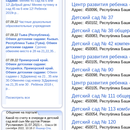
садами:
Меняю 45 сад на 6 или
Центр развития ребенка 
12!.Добрый день! Меняю путевку в
сад 45 на 6 или 12! Ребенок
Адрес: 450096, Республика Башко
2019г.р...
Детский сад № 37
07.09.22
Частные дошкольные
Адрес: 450102, Республика Башко
образовательные учреждения
Детский сад № 38 общер
07.09.22
Тыва (Республика).
Адрес: 450083, Республика Башко
Обмен детскими садами: Кызыл.
Детский сад № 42 компе
Республика Тыва (Тува). Обмен
детскими садами
.Срочно
Адрес: 450083, Республика Башко
обменяю место в 28 на 21,22,35...
Центр развития ребенка 
07.09.22
Приморский край.
Адрес: 450105, Республика Башко
Обмен детскими садами:
Уссурийск. Приморский край.
Детский сад № 90
Обмен детскими садами:
Обмен
Адрес: 450098, Республика Башко
садами с 3(Дарвина) на 21 , 35 или
30.Обменяю сад номер 3(Дарвина)
Центр развития ребенка 
на 21,35 или 30 . Ребёнок 2018 г,
Адрес: 450105, Республика Башко
р...
Детский сад № 111 обще
Посмотреть все
Адрес: 450098, Республика Башко
Детский сад № 113 комб
Общение на портале
Адрес: 450054, Республика Башко
Какой по счету в очереди в детский
Детский сад № 120
сад мой сын Ми шутов Роман
Русланович 11.07.2021 г...
Олеся 08
Адрес: 450071, Республика Башк
сентября 2022, 10:16 //
Йошкар-Ола.