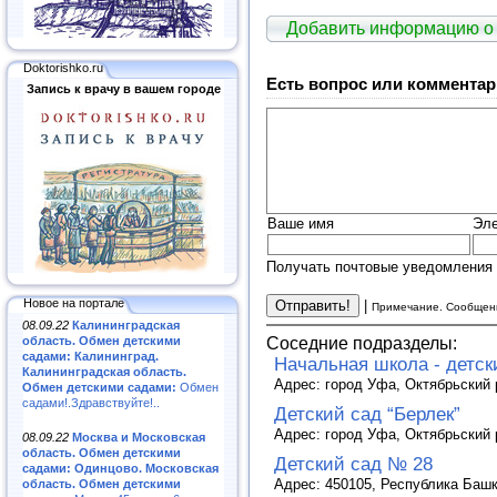
Добавить информацию о
Doktorishko.ru
Есть вопрос или комментар
Запись к врачу в вашем городе
Ваше имя
Эле
Получать почтовые уведомления 
Новое на портале
|
Примечание. Сообщени
08.09.22
Калининградская
Соседние подразделы:
область. Обмен детскими
садами: Калининград.
Начальная школа - детск
Калининградская область.
Адрес: город Уфа, Октябрьский р
Обмен детскими садами:
Обмен
садами!.Здравствуйте!..
Детский сад “Берлек”
Адрес: город Уфа, Октябрьский 
08.09.22
Москва и Московская
область. Обмен детскими
Детский сад № 28
садами: Одинцово. Московская
Адрес: 450105, Республика Башко
область. Обмен детскими