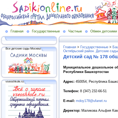
Главная
Государственные
Частные
Обмен детскими
Главная
>
Государственные
>
Баш
Все детские сады Москвы
Октябрьский район. Детские сад
Детский сад № 178 об
Муниципальное дошкольное обр
Республики Башкортостан
Адрес:
450054, Республика Башко
vseoshkole.ru
Телефон:
8 (347) 232-66-51
E
-
mail
:
mdoy178@ufanet.ru
Директор:
Маликова Альфия Ка