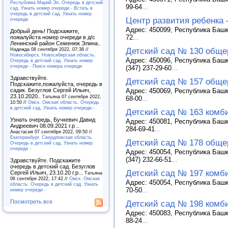
Республика Марий Эл. Очередь в детский
99-64
...
сад. Узнать номер очереди - Встать в
очередь в детский сад. Узнать номер
Центр развития ребенка 
очереди
Адрес: 450099, Республика Башко
Добрый день! Подскажите,
72
...
пожалуйста номер очереди в д/с
Ленинский район Семенюк Элина..
Детский сад № 130 обще
Надежда 08 сентября 2022, 07:38 //
Новосибирск. Новосибирская область.
Адрес: 450096, Республика Башк
Очередь в детский сад. Узнать номер
очереди - Поиск номера очереди
(347) 237-29-60
...
Здравствуйте.
Детский сад № 157 обще
Подскажите,пожалуйста, очередь в
Адрес: 450069, Республика Башко
садик. Безуглов Сергей Ильич,
23.10.2020..
Татьяна 07 сентября 2022,
68-00
...
10:50 //
Омск. Омская область. Очередь
в детский сад. Узнать номер очереди -
Детский сад № 163 комб
Узнать очередь, Бучкевич Давид
Адрес: 450081, Республика Башко
Андреевич 08.09.2021 г.р ..
284-69-41
...
Анастасия 07 сентября 2022, 09:50 //
Екатеринбург. Свердловская область.
Детский сад № 178 обще
Очередь в детский сад. Узнать номер
очереди -
Адрес: 450054, Республика Башк
(347) 232-66-51
...
Здравствуйте. Подскажите
очередь в детский сад. Безуглов
Детский сад № 197 комб
Сергей Ильич, 23.10.20 г.р...
Татьяна
06 сентября 2022, 17:42 //
Омск. Омская
Адрес: 450054, Республика Башко
область. Очередь в детский сад. Узнать
70-50
...
номер очереди -
Посмотреть все
Детский сад № 198 комб
Адрес: 450083, Республика Башко
88-24
...