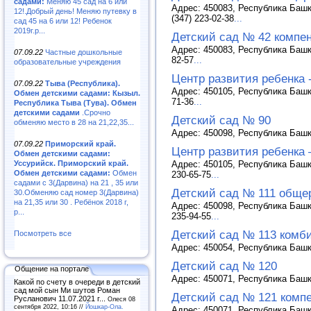
садами:
Меняю 45 сад на 6 или
Адрес: 450083, Республика Башк
12!.Добрый день! Меняю путевку в
(347) 223-02-38
...
сад 45 на 6 или 12! Ребенок
2019г.р...
Детский сад № 42 компе
Адрес: 450083, Республика Башко
07.09.22
Частные дошкольные
82-57
...
образовательные учреждения
Центр развития ребенка 
07.09.22
Тыва (Республика).
Адрес: 450105, Республика Башко
Обмен детскими садами: Кызыл.
71-36
...
Республика Тыва (Тува). Обмен
детскими садами
.Срочно
Детский сад № 90
обменяю место в 28 на 21,22,35...
Адрес: 450098, Республика Башко
07.09.22
Приморский край.
Центр развития ребенка 
Обмен детскими садами:
Уссурийск. Приморский край.
Адрес: 450105, Республика Башко
Обмен детскими садами:
Обмен
230-65-75
...
садами с 3(Дарвина) на 21 , 35 или
Детский сад № 111 обще
30.Обменяю сад номер 3(Дарвина)
на 21,35 или 30 . Ребёнок 2018 г,
Адрес: 450098, Республика Башко
р...
235-94-55
...
Детский сад № 113 комб
Посмотреть все
Адрес: 450054, Республика Башко
Детский сад № 120
Общение на портале
Адрес: 450071, Республика Башк
Какой по счету в очереди в детский
сад мой сын Ми шутов Роман
Детский сад № 121 комп
Русланович 11.07.2021 г...
Олеся 08
сентября 2022, 10:16 //
Йошкар-Ола.
Адрес: 450071, Республика Башко