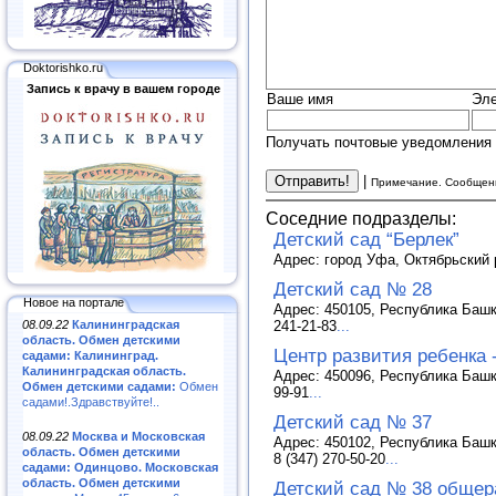
Doktorishko.ru
Запись к врачу в вашем городе
Ваше имя
Эле
Получать почтовые уведомления 
|
Примечание. Сообщени
Соседние подразделы:
Детский сад “Берлек”
Адрес: город Уфа, Октябрьский 
Детский сад № 28
Новое на портале
Адрес: 450105, Республика Башко
241-21-83
...
08.09.22
Калининградская
область. Обмен детскими
Центр развития ребенка 
садами: Калининград.
Калининградская область.
Адрес: 450096, Республика Башко
Обмен детскими садами:
Обмен
99-91
...
садами!.Здравствуйте!..
Детский сад № 37
08.09.22
Москва и Московская
Адрес: 450102, Республика Башко
область. Обмен детскими
8 (347) 270-50-20
...
садами: Одинцово. Московская
область. Обмен детскими
Детский сад № 38 общер