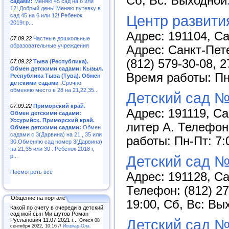
Сб, Вс: Выходной
садами:
Меняю 45 сад на 6 или
12!.Добрый день! Меняю путевку в
сад 45 на 6 или 12! Ребенок
Центр развити
2019г.р...
Адрес: 191104, Са
07.09.22
Частные дошкольные
образовательные учреждения
Адрес: Санкт-Пете
(812) 579-30-08, 2
07.09.22
Тыва (Республика).
Обмен детскими садами: Кызыл.
Время работы: Пн-
Республика Тыва (Тува). Обмен
детскими садами
.Срочно
обменяю место в 28 на 21,22,35...
Детский сад №
07.09.22
Приморский край.
Адрес: 191119, Са
Обмен детскими садами:
Уссурийск. Приморский край.
литер А. Телефоны
Обмен детскими садами:
Обмен
садами с 3(Дарвина) на 21 , 35 или
работы: Пн-Пт: 7:
30.Обменяю сад номер 3(Дарвина)
на 21,35 или 30 . Ребёнок 2018 г,
р...
Детский сад №
Посмотреть все
Адрес: 191128, Са
Телефон: (812) 27
Общение на портале
19:00, Сб, Вс: Вы
Какой по счету в очереди в детский
сад мой сын Ми шутов Роман
Детский сад №
Русланович 11.07.2021 г...
Олеся 08
сентября 2022, 10:16 //
Йошкар-Ола.