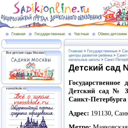
Главная
Государственные
Частные
Обмен детскими
Главная
>
Государственные
>
Сан
Все детские сады Москвы
центры развития ребёнка
>
Санкт
начальные школы
>
Санкт-Петерб
Детский сад 
Государственное 
vseoshkole.ru
Детский сад № 3
Санкт-Петербурга
Адрес:
191130, Санк
Метро:
Маяковская,