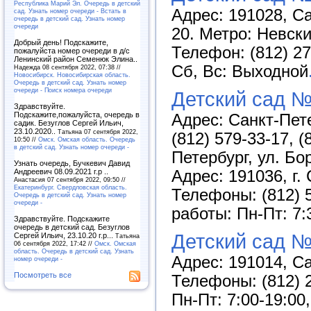
Республика Марий Эл. Очередь в детский
Адрес: 191028, Са
сад. Узнать номер очереди - Встать в
очередь в детский сад. Узнать номер
очереди
20. Метро: Невск
Добрый день! Подскажите,
Телефон: (812) 27
пожалуйста номер очереди в д/с
Ленинский район Семенюк Элина..
Сб, Вс: Выходной
Надежда 08 сентября 2022, 07:38 //
Новосибирск. Новосибирская область.
Очередь в детский сад. Узнать номер
очереди - Поиск номера очереди
Детский сад №
Здравствуйте.
Подскажите,пожалуйста, очередь в
Адрес: Санкт-Пете
садик. Безуглов Сергей Ильич,
23.10.2020..
Татьяна 07 сентября 2022,
(812) 579-33-17, (
10:50 //
Омск. Омская область. Очередь
в детский сад. Узнать номер очереди -
Петербург, ул. Бо
Узнать очередь, Бучкевич Давид
Адрес: 191036, г. 
Андреевич 08.09.2021 г.р ..
Анастасия 07 сентября 2022, 09:50 //
Екатеринбург. Свердловская область.
Телефоны: (812) 5
Очередь в детский сад. Узнать номер
очереди -
работы: Пн-Пт: 7:
Здравствуйте. Подскажите
очередь в детский сад. Безуглов
Детский сад №
Сергей Ильич, 23.10.20 г.р...
Татьяна
06 сентября 2022, 17:42 //
Омск. Омская
область. Очередь в детский сад. Узнать
Адрес: 191014, Са
номер очереди -
Посмотреть все
Телефоны: (812) 2
Пн-Пт: 7:00-19:00