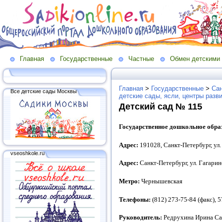
Главная
Государственные
Частные
Обмен детскими
Главная
>
Государственные
>
Сан
Все детские сады Москвы
детские сады, ясли, центры разв
Детский сад № 115
Государственное дошкольное обра
Адрес:
191028, Санкт-Петербург, ул.
vseoshkole.ru
Адрес:
Санкт-Петербург, ул. Гагаринс
Метро:
Чернышевская
Телефоны:
(812) 273-75-84 (факс), 
Руководитель:
Редрухина Ирина С