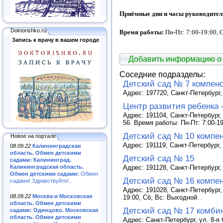
Приёмные дни и часы руководител
Doktorishko.ru
Время работы:
Пн-Пт: 7:00-19:00, 
Запись к врачу в вашем городе
Добавить информацию о
Соседние подразделы:
Детский сад № 7 компен
Адрес: 197720, Санкт-Петербург,
Центр развития ребенка 
Адрес: 191104, Санкт-Петербург, 
56. Время работы: Пн-Пт: 7:00-1
Детский сад № 10 компе
Новое на портале
Адрес: 191119, Санкт-Петербург, 
08.09.22
Калининградская
область. Обмен детскими
Детский сад № 15
садами: Калининград.
Калининградская область.
Адрес: 191128, Санкт-Петербург, 
Обмен детскими садами:
Обмен
Детский сад № 16 компе
садами!.Здравствуйте!..
Адрес: 191028, Санкт-Петербург,
08.09.22
Москва и Московская
19:00, Сб, Вс: Выходной
...
область. Обмен детскими
Детский сад № 17 комби
садами: Одинцово. Московская
область. Обмен детскими
Адрес: Санкт-Петербург, ул. 8-я 