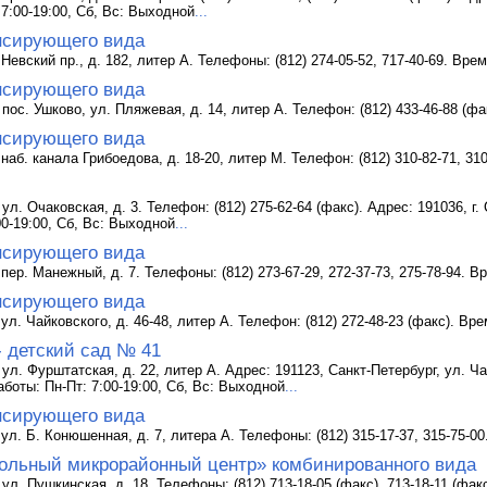
 7:00-19:00, Сб, Вс: Выходной
...
нсирующего вида
Невский пр., д. 182, литер А. Телефоны: (812) 274-05-52, 717-40-69. Вре
нсирующего вида
 пос. Ушково, ул. Пляжевая, д. 14, литер А. Телефон: (812) 433-46-88 (фа
нсирующего вида
наб. канала Грибоедова, д. 18-20, литер М. Телефон: (812) 310-82-71, 31
ул. Очаковская, д. 3. Телефон: (812) 275-62-64 (факс). Адрес: 191036, г. 
00-19:00, Сб, Вс: Выходной
...
нсирующего вида
пер. Манежный, д. 7. Телефоны: (812) 273-67-29, 272-37-73, 275-78-94. В
нсирующего вида
ул. Чайковского, д. 46-48, литер А. Телефон: (812) 272-48-23 (факс). Вр
- детский сад № 41
ул. Фурштатская, д. 22, литер А. Адрес: 191123, Санкт-Петербург, ул. Чай
аботы: Пн-Пт: 7:00-19:00, Сб, Вс: Выходной
...
нсирующего вида
 ул. Б. Конюшенная, д. 7, литера А. Телефоны: (812) 315-17-37, 315-75-00
ольный микрорайонный центр» комбинированного вида
ул. Пушкинская, д. 18. Телефоны: (812) 713-18-05 (факс), 713-18-11 (фак