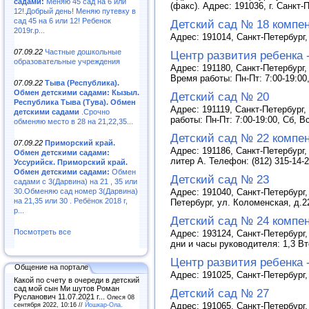
садами:
Меняю 45 сад на 6 или
(факс). Адрес: 191036, г. Санкт-
12!.Добрый день! Меняю путевку в
сад 45 на 6 или 12! Ребенок
Детский сад № 18 компе
2019г.р...
Адрес: 191014, Санкт-Петербург, 
07.09.22
Частные дошкольные
Центр развития ребенка 
образовательные учреждения
Адрес: 191180, Санкт-Петербург, 
Время работы: Пн-Пт: 7:00-19:00
07.09.22
Тыва (Республика).
Обмен детскими садами: Кызыл.
Детский сад № 20
Республика Тыва (Тува). Обмен
Адрес: 191119, Санкт-Петербург, 
детскими садами
.Срочно
работы: Пн-Пт: 7:00-19:00, Сб, 
обменяю место в 28 на 21,22,35...
Детский сад № 22 компе
07.09.22
Приморский край.
Адрес: 191186, Санкт-Петербург, 
Обмен детскими садами:
литер А. Телефон: (812) 315-14-
Уссурийск. Приморский край.
Обмен детскими садами:
Обмен
Детский сад № 23
садами с 3(Дарвина) на 21 , 35 или
30.Обменяю сад номер 3(Дарвина)
Адрес: 191040, Санкт-Петербург, 
на 21,35 или 30 . Ребёнок 2018 г,
Петербург, ул. Коломенская, д.22
р...
Детский сад № 24 компе
Посмотреть все
Адрес: 193124, Санкт-Петербург, 
дни и часы руководителя: 1,3 Вто
Центр развития ребенка 
Общение на портале
Адрес: 191025, Санкт-Петербург, 
Какой по счету в очереди в детский
сад мой сын Ми шутов Роман
Детский сад № 27
Русланович 11.07.2021 г...
Олеся 08
сентября 2022, 10:16 //
Йошкар-Ола.
Адрес: 191065, Санкт-Петербург, 