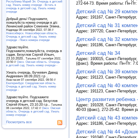
Республика Марий Эл. Очередь в детский
272-64-73. Время работы: Пн-Пт:
сад. Узнать номер очереди - Встать в
очередь в детский сад. Узнать номер
Детский сад № 29 компе
очереди
Адрес: 191167, Санкт-Петербург, 
Добрый день! Подскажите,
пожалуйста номер очереди в д/с
Детский сад № 31 компе
Ленинский район Семенюк Элина..
Надежда 08 сентября 2022, 07:38 //
Адрес: 197720, Санкт-Петербург,
Новосибирск. Новосибирская область.
Очередь в детский сад. Узнать номер
Детский сад № 32 компе
очереди - Поиск номера очереди
Адрес: 191186, Санкт-Петербург, 
Здравствуйте.
Подскажите,пожалуйста, очередь в
Детский сад № 34
садик. Безуглов Сергей Ильич,
23.10.2020..
Адрес: 193015, Санкт-Петербург, 
Татьяна 07 сентября 2022,
10:50 //
Омск. Омская область. Очередь
(факс). Время работы: Пн-Пт: 7:
в детский сад. Узнать номер очереди -
Детский сад № 39 компе
Узнать очередь, Бучкевич Давид
Андреевич 08.09.2021 г.р ..
Адрес: 191123, Санкт-Петербург, 
Анастасия 07 сентября 2022, 09:50 //
Екатеринбург. Свердловская область.
Детский сад № 40 компе
Очередь в детский сад. Узнать номер
очереди -
Адрес: 191123, Санкт-Петербург, 
Здравствуйте. Подскажите
Центр развития ребенка 
очередь в детский сад. Безуглов
Сергей Ильич, 23.10.20 г.р...
Адрес: 191028, Санкт-Петербург, 
Татьяна
06 сентября 2022, 17:42 //
Омск. Омская
40-03 (факс), 272-25-42. Время р
область. Очередь в детский сад. Узнать
номер очереди -
Детский сад № 43 компе
Посмотреть все
Адрес: 191186, Санкт-Петербург,
Детский сад № 44 «Дошк
Адрес: 191040, Санкт-Петербург, 