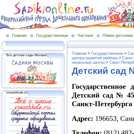
Главная
Государственные
Частные
Обмен детскими
Главная
>
Государственные
>
Сан
Все детские сады Москвы
центры развития ребёнка
>
Санкт
начальные школы
>
Санкт-Петерб
Детский сад 
Государственное 
vseoshkole.ru
Детский сад № 45
Санкт-Петербурга
Адрес:
196653, Санк
Телефон:
(812) 482