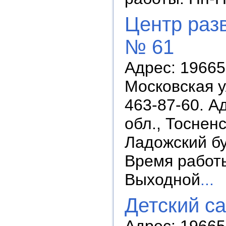
Центр разв
№ 61
Адрес: 196655
Московская ул
463-87-60. А
обл., Тосненс
Ладожский бул
Время работы:
Выходной
...
Детский с
Адрес: 196653