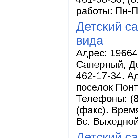
работы: Пн-П
Детский с
вида
Адрес: 196644
Саперный, До
462-17-34. А
поселок Понт
Телефоны: (8
(факс). Время
Вс: Выходно
Детский с