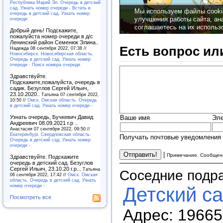
Республика Марий Эл. Очередь в детский
сад. Узнать номер очереди - Встать в
очередь в детский сад. Узнать номер
очереди
Добрый день! Подскажите,
пожалуйста номер очереди в д/с
Ленинский район Семенюк Элина..
Есть вопрос ил
Надежда 08 сентября 2022, 07:38 //
Новосибирск. Новосибирская область.
Очередь в детский сад. Узнать номер
очереди - Поиск номера очереди
Здравствуйте.
Подскажите,пожалуйста, очередь в
садик. Безуглов Сергей Ильич,
23.10.2020..
Татьяна 07 сентября 2022,
10:50 //
Омск. Омская область. Очередь
в детский сад. Узнать номер очереди -
Ваше имя
Эле
Узнать очередь, Бучкевич Давид
Андреевич 08.09.2021 г.р ..
Анастасия 07 сентября 2022, 09:50 //
Екатеринбург. Свердловская область.
Получать почтовые уведомления 
Очередь в детский сад. Узнать номер
очереди -
|
Примечание. Сообщени
Здравствуйте. Подскажите
очередь в детский сад. Безуглов
Сергей Ильич, 23.10.20 г.р...
Татьяна
Соседние подр
06 сентября 2022, 17:42 //
Омск. Омская
область. Очередь в детский сад. Узнать
номер очереди -
Детский с
Посмотреть все
Адрес: 196653