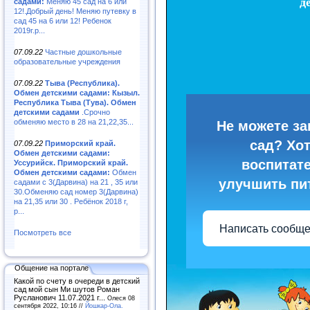
садами:
Меняю 45 сад на 6 или
12!.Добрый день! Меняю путевку в
сад 45 на 6 или 12! Ребенок
2019г.р...
07.09.22
Частные дошкольные
образовательные учреждения
07.09.22
Тыва (Республика).
Обмен детскими садами: Кызыл.
Республика Тыва (Тува). Обмен
детскими садами
.Срочно
обменяю место в 28 на 21,22,35...
07.09.22
Приморский край.
Обмен детскими садами:
Уссурийск. Приморский край.
Обмен детскими садами:
Обмен
садами с 3(Дарвина) на 21 , 35 или
30.Обменяю сад номер 3(Дарвина)
на 21,35 или 30 . Ребёнок 2018 г,
р...
Посмотреть все
Общение на портале
Какой по счету в очереди в детский
сад мой сын Ми шутов Роман
Русланович 11.07.2021 г...
Олеся 08
сентября 2022, 10:16 //
Йошкар-Ола.