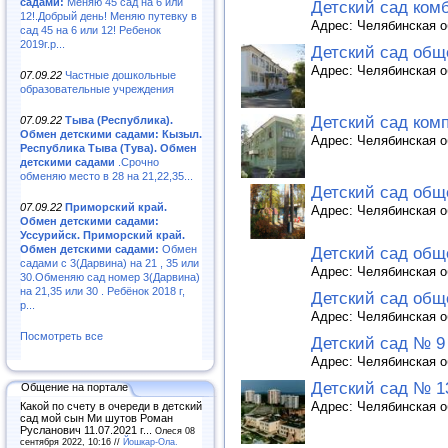
садами:
Меняю 45 сад на 6 или
Детский сад ком
12!.Добрый день! Меняю путевку в
Адрес: Челябинская об
сад 45 на 6 или 12! Ребенок
2019г.р...
Детский сад общ
Адрес: Челябинская об
07.09.22
Частные дошкольные
образовательные учреждения
Детский сад ком
07.09.22
Тыва (Республика).
Обмен детскими садами: Кызыл.
Адрес: Челябинская об
Республика Тыва (Тува). Обмен
детскими садами
.Срочно
обменяю место в 28 на 21,22,35...
Детский сад общ
07.09.22
Приморский край.
Адрес: Челябинская об
Обмен детскими садами:
Уссурийск. Приморский край.
Обмен детскими садами:
Обмен
Детский сад общ
садами с 3(Дарвина) на 21 , 35 или
Адрес: Челябинская об
30.Обменяю сад номер 3(Дарвина)
на 21,35 или 30 . Ребёнок 2018 г,
Детский сад об
р...
Адрес: Челябинская об
Посмотреть все
Детский сад № 9
Адрес: Челябинская об
Детский сад № 1
Общение на портале
Адрес: Челябинская об
Какой по счету в очереди в детский
сад мой сын Ми шутов Роман
Русланович 11.07.2021 г...
Олеся 08
сентября 2022, 10:16 //
Йошкар-Ола.