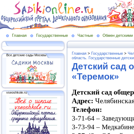
Главная
Государственные
Частные
Обмен детскими
Главная
>
Государственные
>
Чел
Все детские сады Москвы
область. Государственные детск
Детский сад 
«Теремок»
Детский сад обще
vseoshkole.ru
Адрес:
Челябинская 
Телефон:
3-71-64
–
Заведующ
3-73-94
–
Медкабине