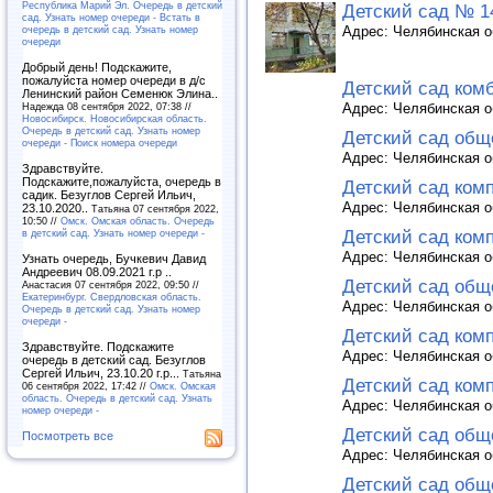
Республика Марий Эл. Очередь в детский
Детский сад № 1
сад. Узнать номер очереди - Встать в
очередь в детский сад. Узнать номер
Адрес: Челябинская об
очереди
Добрый день! Подскажите,
пожалуйста номер очереди в д/с
Детский сад ком
Ленинский район Семенюк Элина..
Надежда 08 сентября 2022, 07:38 //
Адрес: Челябинская об
Новосибирск. Новосибирская область.
Очередь в детский сад. Узнать номер
Детский сад общ
очереди - Поиск номера очереди
Адрес: Челябинская об
Здравствуйте.
Подскажите,пожалуйста, очередь в
Детский сад ком
садик. Безуглов Сергей Ильич,
Адрес: Челябинская об
23.10.2020..
Татьяна 07 сентября 2022,
10:50 //
Омск. Омская область. Очередь
в детский сад. Узнать номер очереди -
Детский сад ко
Адрес: Челябинская об
Узнать очередь, Бучкевич Давид
Андреевич 08.09.2021 г.р ..
Детский сад об
Анастасия 07 сентября 2022, 09:50 //
Екатеринбург. Свердловская область.
Адрес: Челябинская об
Очередь в детский сад. Узнать номер
очереди -
Детский сад ком
Здравствуйте. Подскажите
Адрес: Челябинская об
очередь в детский сад. Безуглов
Сергей Ильич, 23.10.20 г.р...
Татьяна
Детский сад ком
06 сентября 2022, 17:42 //
Омск. Омская
область. Очередь в детский сад. Узнать
Адрес: Челябинская об
номер очереди -
Детский сад общ
Посмотреть все
Адрес: Челябинская об
Детский сад общ