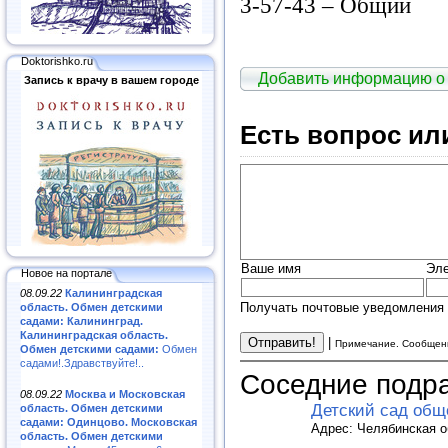
3-57-43 – Общий
Doktorishko.ru
Добавить информацию о
Запись к врачу в вашем городе
Есть вопрос ил
Ваше имя
Эле
Новое на портале
08.09.22
Калининградская
Получать почтовые уведомления 
область. Обмен детскими
садами: Калининград.
Калининградская область.
|
Примечание. Сообщени
Обмен детскими садами:
Обмен
садами!.Здравствуйте!..
Соседние подр
08.09.22
Москва и Московская
Детский сад об
область. Обмен детскими
садами: Одинцово. Московская
Адрес: Челябинская об
область. Обмен детскими