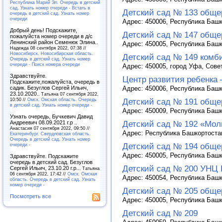
Республика Марий Эл. Очередь в детский
сад. Узнать номер очереди - Встать в
Детский сад № 133 обще
очередь в детский сад. Узнать номер
очереди
Адрес: 450006, Республика Башко
Добрый день! Подскажите,
Детский сад № 147 обще
пожалуйста номер очереди в д/с
Ленинский район Семенюк Элина..
Адрес: 450005, Республика Башко
Надежда 08 сентября 2022, 07:38 //
Новосибирск. Новосибирская область.
Детский сад № 149 комб
Очередь в детский сад. Узнать номер
очереди - Поиск номера очереди
Адрес: 450005, город Уфа, Совет
Здравствуйте.
Центр развития ребенка 
Подскажите,пожалуйста, очередь в
Адрес: 450006, Республика Башко
садик. Безуглов Сергей Ильич,
23.10.2020..
Татьяна 07 сентября 2022,
10:50 //
Омск. Омская область. Очередь
Детский сад № 191 обще
в детский сад. Узнать номер очереди -
Адрес: 450009, Республика Башко
Узнать очередь, Бучкевич Давид
Детский сад № 192 «Мол
Андреевич 08.09.2021 г.р ..
Анастасия 07 сентября 2022, 09:50 //
Адрес: Республика Башкортостан,
Екатеринбург. Свердловская область.
Очередь в детский сад. Узнать номер
Детский сад № 194 обще
очереди -
Адрес: 450005, Республика Башко
Здравствуйте. Подскажите
очередь в детский сад. Безуглов
Детский сад № 200 УНЦ
Сергей Ильич, 23.10.20 г.р...
Татьяна
06 сентября 2022, 17:42 //
Омск. Омская
Адрес: 450054, Республика Башк
область. Очередь в детский сад. Узнать
номер очереди -
Детский сад № 205 обще
Посмотреть все
Адрес: 450005, Республика Башко
Детский сад № 209