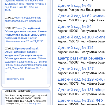
садами:
Меняю 45 сад на 6 или
12!.Добрый день! Меняю путевку в
Детский сад № 49
сад 45 на 6 или 12! Ребенок
Адрес: Республика Башкортостан
2019г.р...
Детский сад № 62 компе
07.09.22
Частные дошкольные
Адрес: 450080, город Уфа, Совет
образовательные учреждения
Детский сад № 84
07.09.22
Тыва (Республика).
Адрес: 450001, Республика Башко
Обмен детскими садами: Кызыл.
Республика Тыва (Тува). Обмен
Детский сад № 100 комп
детскими садами
.Срочно
Адрес: 450078, Республика Башко
обменяю место в 28 на 21,22,35...
Детский сад № 114
07.09.22
Приморский край.
Адрес: 450006, Республика Башко
Обмен детскими садами:
Уссурийск. Приморский край.
Центр развития ребенка 
Обмен детскими садами:
Обмен
садами с 3(Дарвина) на 21 , 35 или
Адрес: 450097, Республика Башко
30.Обменяю сад номер 3(Дарвина)
Детский сад № 127
на 21,35 или 30 . Ребёнок 2018 г,
р...
Адрес: 450009, Республика Башко
Детский сад № 129 комб
Посмотреть все
Адрес: 450078, Республика Башко
Детский сад № 131 обще
Общение на портале
Адрес: 450006, Республика Башко
Какой по счету в очереди в детский
сад мой сын Ми шутов Роман
Детский сад № 132, ФГУ
Русланович 11.07.2021 г...
Олеся 08
сентября 2022, 10:16 //
Йошкар-Ола.
Адрес: 450006, Республика Башк