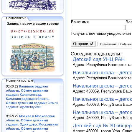
Doktorishko.ru
Ваше имя
Эле
Запись к врачу в вашем городе
Получать почтовые уведомления 
|
Примечание. Сообщени
Соседние подразделы:
Детский сад УНЦ РАН
Адрес: Республика Башкортостан
Начальная школа – детс
Адрес: Республика Башкортостан,
Новое на портале
Начальная школа – детск
08.09.22
Калининградская
область. Обмен детскими
Адрес: 450059, Республика Башко
садами: Калининград.
Начальная школа – детс
Калининградская область.
Обмен детскими садами:
Обмен
Адрес: 450078, Республика Башко
садами!.Здравствуйте!..
Начальная школа – детс
08.09.22
Москва и Московская
Адрес: 450009, Республика Башко
область. Обмен детскими
садами: Одинцово. Московская
Детский сад № 30 общер
область. Обмен детскими
Адрес: 450001, город Уфа, Совет