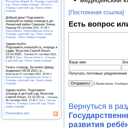
Республика Марий Эл. Очередь в детский
сад. Узнать номер очереди - Встать в
очередь в детский сад. Узнать номер
[Постоянная ссылка]
очереди
Добрый день! Подскажите,
пожалуйста номер очереди в д/с
Есть вопрос ил
Ленинский район Семенюк Элина..
Надежда 08 сентября 2022, 07:38 //
Новосибирск. Новосибирская область.
Очередь в детский сад. Узнать номер
очереди - Поиск номера очереди
Здравствуйте.
Подскажите,пожалуйста, очередь в
садик. Безуглов Сергей Ильич,
23.10.2020..
Татьяна 07 сентября 2022,
10:50 //
Омск. Омская область. Очередь
в детский сад. Узнать номер очереди -
Ваше имя
Эле
Узнать очередь, Бучкевич Давид
Андреевич 08.09.2021 г.р ..
Получать почтовые уведомления 
Анастасия 07 сентября 2022, 09:50 //
Екатеринбург. Свердловская область.
Очередь в детский сад. Узнать номер
|
очереди -
Примечание. Сообщени
Здравствуйте. Подскажите
очередь в детский сад. Безуглов
Сергей Ильич, 23.10.20 г.р...
Татьяна
06 сентября 2022, 17:42 //
Омск. Омская
область. Очередь в детский сад. Узнать
Вернуться в ра
номер очереди -
Государственн
Посмотреть все
развития ребё