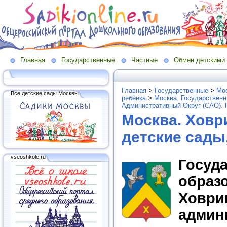
Главная
Государственные
Частные
Обмен детскими
Главная
>
Государственные
>
Мос
Все детские сады Москвы
ребёнка
>
Москва. Государственн
Административный Округ (САО). 
Москва. Ховр
детские сады
vseoshkole.ru
Госу
образ
Ховр
админ