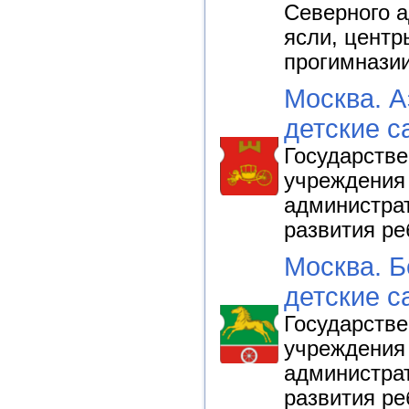
Северного а
ясли, центр
прогимнази
Москва. А
детские с
Государств
учреждения
администрат
развития ре
Москва. Б
детские с
Государств
учреждения 
администрат
развития ре