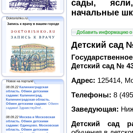
сады, ясли
начальные шк
Doktorishko.ru
Запись к врачу в вашем городе
Добавить информацию о
Детский сад №
Государственн
Детский сад № 4
Адрес:
125414, Мо
Новое на портале
08.09.22
Калининградская
область. Обмен детскими
Телефоны:
8 (495
садами: Калининград.
Калининградская область.
Обмен детскими садами:
Обмен
Заведующая:
Ниж
садами!.Здравствуйте!..
08.09.22
Москва и Московская
область. Обмен детскими
Детский сад р
садами: Одинцово. Московская
область. Обмен детскими
обучения в детско