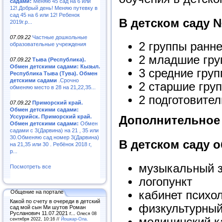
садами:
Меняю 45 сад на 6 или
12!.Добрый день! Меняю путевку в
сад 45 на 6 или 12! Ребенок
В детском саду 
2019г.р...
07.09.22
Частные дошкольные
2 группы ранне
образовательные учреждения
2 младшие груп
07.09.22
Тыва (Республика).
Обмен детскими садами: Кызыл.
3 средние груп
Республика Тыва (Тува). Обмен
детскими садами
.Срочно
2 старшие груп
обменяю место в 28 на 21,22,35...
2 подготовител
07.09.22
Приморский край.
Обмен детскими садами:
Уссурийск. Приморский край.
Дополнительное
Обмен детскими садами:
Обмен
садами с 3(Дарвина) на 21 , 35 или
30.Обменяю сад номер 3(Дарвина)
В детском саду 
на 21,35 или 30 . Ребёнок 2018 г,
р...
музыкальный 
Посмотреть все
логопункт
кабинет психо
Общение на портале
Какой по счету в очереди в детский
физкультурный
сад мой сын Ми шутов Роман
Русланович 11.07.2021 г...
Олеся 08
медицинский к
сентября 2022, 10:16 //
Йошкар-Ола.