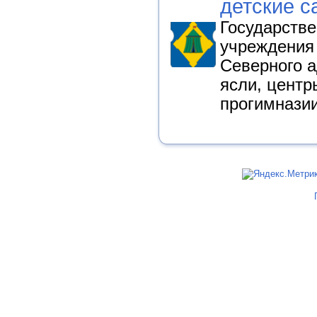
детские с
Государств
учреждения
Северного а
ясли, центр
прогимнази