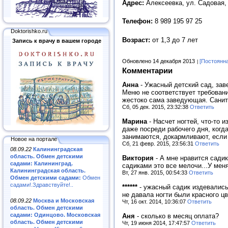
Адрес:
Алексеевка, ул. Садовая, 
Телефон:
8 989 195 97 25
Doktorishko.ru
Возраст:
от 1,3 до 7 лет
Запись к врачу в вашем городе
Обновлено 14 декабря 2013
[Постоянн
Комментарии
Анна
-
Ужасный детский сад, зав
Меню не соответствует требовани
жестоко сама заведующая. Санита
Сб, 05 дек. 2015, 23:32:38
Ответить
Марина
-
Насчет ногтей, что-то 
даже посреди рабочего дня, когд
занимаются, докармливают, если 
Новое на портале
Сб, 21 февр. 2015, 23:56:31
Ответить
08.09.22
Калининградская
область. Обмен детскими
Виктория
-
А мне нравится садик
садами: Калининград.
садиками это все мелочи...У мен
Калининградская область.
Вт, 27 янв. 2015, 00:54:33
Ответить
Обмен детскими садами:
Обмен
садами!.Здравствуйте!..
******
-
ужасный садик издевались 
не давала ногти были красного ц
08.09.22
Москва и Московская
Чт, 16 окт. 2014, 10:36:07
Ответить
область. Обмен детскими
садами: Одинцово. Московская
Аня
-
сколько в месяц оплата?
область. Обмен детскими
Чт, 19 июня 2014, 17:47:57
Ответить