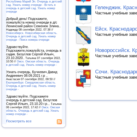
Республика Марий Эл. Очередь в детский
сад. Узнать номер очереди - Встать в
Геленджик. Красн
очередь в детский сад. Узнать номер
очереди
Частные учебные заве
Добрый день! Подскажите,
пожалуйста номер очереди в д/с
Ленинский район Семенюк Элина..
Ейск. Краснодарс
Надежда 08 сентября 2022, 07:38 //
Новосибирск. Новосибирская область.
Частные учебные заве
Очередь в детский сад. Узнать номер
очереди - Поиск номера очереди
Здравствуйте.
Новороссийск. Кр
Подскажите,пожалуйста, очередь в
садик. Безуглов Сергей Ильич,
Частные учебные заве
23.10.2020..
Татьяна 07 сентября 2022,
10:50 //
Омск. Омская область. Очередь
в детский сад. Узнать номер очереди -
Сочи. Краснодарс
Узнать очередь, Бучкевич Давид
Андреевич 08.09.2021 г.р ..
Частные учебные заве
Анастасия 07 сентября 2022, 09:50 //
Екатеринбург. Свердловская область.
Очередь в детский сад. Узнать номер
очереди -
Здравствуйте. Подскажите
очередь в детский сад. Безуглов
Сергей Ильич, 23.10.20 г.р...
Татьяна
06 сентября 2022, 17:42 //
Омск. Омская
область. Очередь в детский сад. Узнать
номер очереди -
Посмотреть все