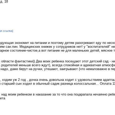
д. 18
ая ссылка]
едующая экономит на питании и поэтому детям разогревают еду по неско
ям сан.пин. Медицинских книжек у сотрудников нет! у "воспитателей" н
рное состояние-чистое,а вот питание не для маленьких детей, мясное т
из области фантастики)) Два моих ребенка посещают этот детский сад - 
а родителей меньше всего ждут), всегда спокойная и адекватная атмосф
надо, даже берут на ручки, утешают, заигрывают (что немаловажно в пер
, ходим уж 2 год , дочка очень довольна ходит с удовольствием адапта
я старший сын ходил в обычный садик разница колоссальная... Оплата 1
над моим ребенком в наказание за то что она поцарапала нечаянно ребе
вета