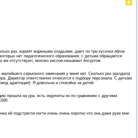
лько раз, кормят жареными оладьями, дают по три кусочка яблок.
екоторых нет педагогического образования, с детьми обращается
о же отсутствуют, молоко кислое-называют йогуртом.
ни малейшего серьезного замечания у меня нет. Сколько раз заходила
ера. Директор ответственно относится к подбору персонала. С детьми
иод адаптации). Я довольна и спокойна за детей.
цию прошла на ура, есть недочеты но по сравнению с другими
1000.
нка ей подстригли ногти очень очень коротко что она даже руке мне