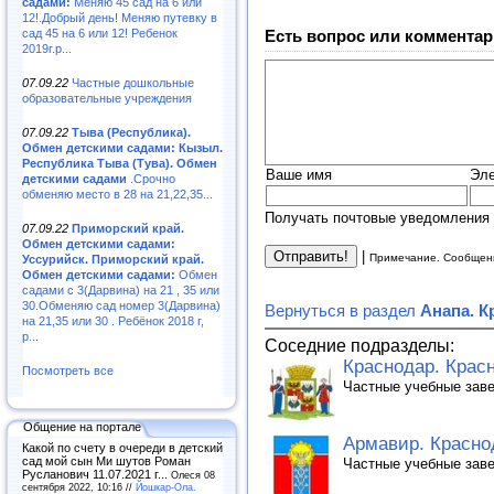
садами:
Меняю 45 сад на 6 или
12!.Добрый день! Меняю путевку в
сад 45 на 6 или 12! Ребенок
Есть вопрос или комментар
2019г.р...
07.09.22
Частные дошкольные
образовательные учреждения
07.09.22
Тыва (Республика).
Обмен детскими садами: Кызыл.
Республика Тыва (Тува). Обмен
Ваше имя
Эле
детскими садами
.Срочно
обменяю место в 28 на 21,22,35...
Получать почтовые уведомления 
07.09.22
Приморский край.
Обмен детскими садами:
|
Примечание. Сообщени
Уссурийск. Приморский край.
Обмен детскими садами:
Обмен
садами с 3(Дарвина) на 21 , 35 или
30.Обменяю сад номер 3(Дарвина)
Вернуться в раздел
Анапа. К
на 21,35 или 30 . Ребёнок 2018 г,
р...
Соседние подразделы:
Краснодар. Красн
Посмотреть все
Частные учебные заве
Общение на портале
Армавир. Краснод
Какой по счету в очереди в детский
сад мой сын Ми шутов Роман
Частные учебные заве
Русланович 11.07.2021 г...
Олеся 08
сентября 2022, 10:16 //
Йошкар-Ола.