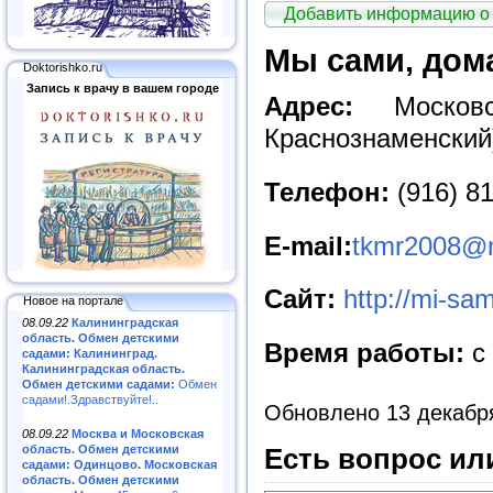
Добавить информацию о
Мы сами, дом
Doktorishko.ru
Запись к врачу в вашем городе
Адрес:
Московск
Краснознаменский)
Телефон:
(916) 81
E
-
mail
:
tkmr2008@m
Сайт
:
http://mi-sa
Новое на портале
08.09.22
Калининградская
область. Обмен детскими
Время работы:
c 
садами: Калининград.
Калининградская область.
Обмен детскими садами:
Обмен
садами!.Здравствуйте!..
Обновлено 13 декабр
08.09.22
Москва и Московская
область. Обмен детскими
Есть вопрос ил
садами: Одинцово. Московская
область. Обмен детскими