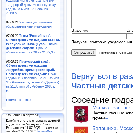
садами:
Меняю 45 сад на 6 или
12!.Добрый день! Меняю путевку в
сад 45 на 6 или 12! Ребенок
2019г.р...
07.09.22
Частные дошкольные
образовательные учреждения
Ваше имя
Эле
07.09.22
Тыва (Республика).
Обмен детскими садами: Кызыл.
Получать почтовые уведомления 
Республика Тыва (Тува). Обмен
детскими садами
.Срочно
|
обменяю место в 28 на 21,22,35...
Примечание. Сообщени
07.09.22
Приморский край.
Обмен детскими садами:
Уссурийск. Приморский край.
Вернуться в ра
Обмен детскими садами:
Обмен
садами с 3(Дарвина) на 21 , 35 или
30.Обменяю сад номер 3(Дарвина)
Частные детск
на 21,35 или 30 . Ребёнок 2018 г,
р...
Соседние подр
Посмотреть все
Москва. Частные 
Частные учебные заве
Общение на портале
кружки
...
Какой по счету в очереди в детский
сад мой сын Ми шутов Роман
Балашиха. Моско
Русланович 11.07.2021 г...
Олеся 08
сентября 2022, 10:16 //
Йошкар-Ола.