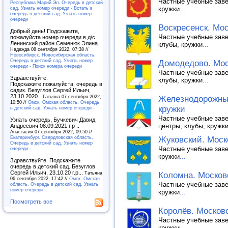
Частные учебные заве
Республика Марий Эл. Очередь в детский
сад. Узнать номер очереди - Встать в
кружки
...
очередь в детский сад. Узнать номер
очереди
Воскресенск. Мос
Добрый день! Подскажите,
Частные учебные заве
пожалуйста номер очереди в д/с
Ленинский район Семенюк Элина..
клубы, кружки
...
Надежда 08 сентября 2022, 07:38 //
Новосибирск. Новосибирская область.
Очередь в детский сад. Узнать номер
Домодедово. Мос
очереди - Поиск номера очереди
Частные учебные заве
Здравствуйте.
клубы, кружки
...
Подскажите,пожалуйста, очередь в
садик. Безуглов Сергей Ильич,
23.10.2020..
Татьяна 07 сентября 2022,
Железнодорожный
10:50 //
Омск. Омская область. Очередь
кружки
в детский сад. Узнать номер очереди -
Частные учебные заве
Узнать очередь, Бучкевич Давид
центры, клубы, кружк
Андреевич 08.09.2021 г.р ..
Анастасия 07 сентября 2022, 09:50 //
Екатеринбург. Свердловская область.
Жуковский. Моско
Очередь в детский сад. Узнать номер
Частные учебные заве
очереди -
кружки
...
Здравствуйте. Подскажите
очередь в детский сад. Безуглов
Сергей Ильич, 23.10.20 г.р...
Татьяна
Коломна. Московс
06 сентября 2022, 17:42 //
Омск. Омская
Частные учебные заве
область. Очередь в детский сад. Узнать
номер очереди -
кружки
...
Посмотреть все
Королёв. Московс
Частные учебные заве
кружки
...