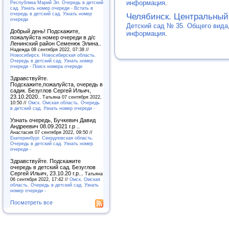
информация
.
Республика Марий Эл. Очередь в детский
сад. Узнать номер очереди - Встать в
очередь в детский сад. Узнать номер
Челябинск. Центральный
очереди
Детский сад № 35. Общего вида
Добрый день! Подскажите,
информация
.
пожалуйста номер очереди в д/с
Ленинский район Семенюк Элина..
Надежда 08 сентября 2022, 07:38 //
Новосибирск. Новосибирская область.
Очередь в детский сад. Узнать номер
очереди - Поиск номера очереди
Здравствуйте.
Подскажите,пожалуйста, очередь в
садик. Безуглов Сергей Ильич,
23.10.2020..
Татьяна 07 сентября 2022,
10:50 //
Омск. Омская область. Очередь
в детский сад. Узнать номер очереди -
Узнать очередь, Бучкевич Давид
Андреевич 08.09.2021 г.р ..
Анастасия 07 сентября 2022, 09:50 //
Екатеринбург. Свердловская область.
Очередь в детский сад. Узнать номер
очереди -
Здравствуйте. Подскажите
очередь в детский сад. Безуглов
Сергей Ильич, 23.10.20 г.р...
Татьяна
06 сентября 2022, 17:42 //
Омск. Омская
область. Очередь в детский сад. Узнать
номер очереди -
Посмотреть все