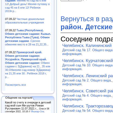
садами:
Меняю 45 сад на 6 или
12!.Добрый день! Меняю путевку в
сад 45 на 6 или 12! Ребенок
2019г.р...
Вернуться в ра
07.09.22
Частные дошкольные
образовательные учреждения
район. Детски
07.09.22
Тыва (Республика).
Обмен детскими садами: Кызыл.
Соседние подр
Республика Тыва (Тува). Обмен
детскими садами
.Срочно
обменяю место в 28 на 21,22,35...
Челябинск. Калининский 
Детский сад № 17. Общего вид
07.09.22
Приморский край.
информация
.
Обмен детскими садами:
Уссурийск. Приморский край.
Челябинск. Курчатовский
Обмен детскими садами:
Обмен
Детский сад № 10. Общего вид
садами с 3(Дарвина) на 21 , 35 или
информация
.
30.Обменяю сад номер 3(Дарвина)
на 21,35 или 30 . Ребёнок 2018 г,
Челябинск. Ленинский ра
р...
Детский сад № 2. Общего вида
,
информация
.
Посмотреть все
Челябинск. Советский ра
Детский сад № 4. Общего вида
,
Общение на портале
информация
.
Какой по счету в очереди в детский
Челябинск. Тракторозаво
сад мой сын Ми шутов Роман
Русланович 11.07.2021 г...
Олеся 08
Детский сад № 54. Общего вида
сентября 2022, 10:16 //
Йошкар-Ола.