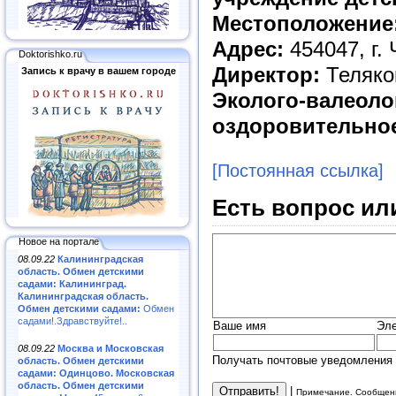
Местоположение
Адрес:
454047, г.
Doktorishko.ru
Директор:
Теляко
Запись к врачу в вашем городе
Эколого-валеоло
оздоровительно
[Постоянная ссылка]
Есть вопрос ил
Новое на портале
08.09.22
Калининградская
область. Обмен детскими
садами: Калининград.
Калининградская область.
Обмен детскими садами:
Обмен
садами!.Здравствуйте!..
Ваше имя
Эле
08.09.22
Москва и Московская
Получать почтовые уведомления 
область. Обмен детскими
садами: Одинцово. Московская
область. Обмен детскими
|
Примечание. Сообщени