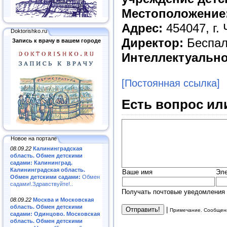
Местоположение
Адрес:
454047, г.
Doktorishko.ru
Директор:
Беспал
Запись к врачу в вашем городе
Интеллектуально
[Постоянная ссылка]
Есть вопрос ил
Новое на портале
08.09.22
Калининградская
область. Обмен детскими
садами: Калининград.
Калининградская область.
Ваше имя
Эле
Обмен детскими садами:
Обмен
садами!.Здравствуйте!..
Получать почтовые уведомления 
08.09.22
Москва и Московская
область. Обмен детскими
|
Примечание. Сообщени
садами: Одинцово. Московская
область. Обмен детскими