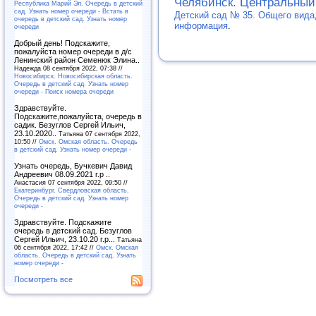
Челябинск. Центральный
Республика Марий Эл. Очередь в детский
сад. Узнать номер очереди - Встать в
Детский сад № 35. Общего вида
очередь в детский сад. Узнать номер
информация
.
очереди
Добрый день! Подскажите,
пожалуйста номер очереди в д/с
Ленинский район Семенюк Элина..
Надежда 08 сентября 2022, 07:38 //
Новосибирск. Новосибирская область.
Очередь в детский сад. Узнать номер
очереди - Поиск номера очереди
Здравствуйте.
Подскажите,пожалуйста, очередь в
садик. Безуглов Сергей Ильич,
23.10.2020..
Татьяна 07 сентября 2022,
10:50 //
Омск. Омская область. Очередь
в детский сад. Узнать номер очереди -
Узнать очередь, Бучкевич Давид
Андреевич 08.09.2021 г.р ..
Анастасия 07 сентября 2022, 09:50 //
Екатеринбург. Свердловская область.
Очередь в детский сад. Узнать номер
очереди -
Здравствуйте. Подскажите
очередь в детский сад. Безуглов
Сергей Ильич, 23.10.20 г.р...
Татьяна
06 сентября 2022, 17:42 //
Омск. Омская
область. Очередь в детский сад. Узнать
номер очереди -
Посмотреть все