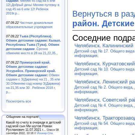
садами:
Меняю 45 сад на 6 или
12!.Добрый день! Меняю путевку в
сад 45 на 6 или 12! Ребенок
Вернуться в ра
2019г.р...
район. Детски
07.09.22
Частные дошкольные
образовательные учреждения
Соседние подр
07.09.22
Тыва (Республика).
Обмен детскими садами: Кызыл.
Республика Тыва (Тува). Обмен
Челябинск. Калининский 
детскими садами
.Срочно
Детский сад № 17. Общего вид
обменяю место в 28 на 21,22,35...
информация
.
07.09.22
Приморский край.
Челябинск. Курчатовский
Обмен детскими садами:
Детский сад № 10. Общего вид
Уссурийск. Приморский край.
информация
.
Обмен детскими садами:
Обмен
садами с 3(Дарвина) на 21 , 35 или
Челябинск. Ленинский ра
30.Обменяю сад номер 3(Дарвина)
Детский сад № 2. Общего вида
,
на 21,35 или 30 . Ребёнок 2018 г,
информация
.
р...
Челябинск. Советский ра
Посмотреть все
Детский сад № 4. Общего вида
,
информация
.
Общение на портале
Челябинск. Тракторозаво
Какой по счету в очереди в детский
Детский сад № 54. Общего вида
сад мой сын Ми шутов Роман
информация
.
Русланович 11.07.2021 г...
Олеся 08
сентября 2022, 10:16 //
Йошкар-Ола.