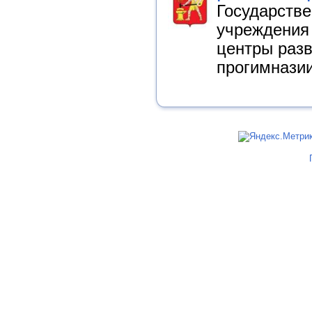
Государств
учреждения 
центры разв
прогимнази