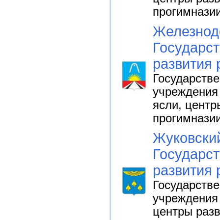
прогимнази
Железнод
Государст
развития 
Государств
учреждения 
ясли, центр
прогимнази
Жуковский
Государст
развития 
Государств
учреждения 
центры разв