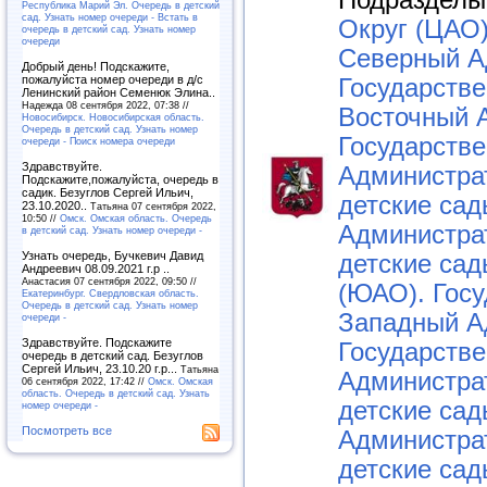
Подразделы
Республика Марий Эл. Очередь в детский
сад. Узнать номер очереди - Встать в
Округ (ЦАО)
очередь в детский сад. Узнать номер
очереди
Северный А
Добрый день! Подскажите,
пожалуйста номер очереди в д/с
Государстве
Ленинский район Семенюк Элина..
Надежда 08 сентября 2022, 07:38 //
Восточный 
Новосибирск. Новосибирская область.
Очередь в детский сад. Узнать номер
Государстве
очереди - Поиск номера очереди
Здравствуйте.
Администра
Подскажите,пожалуйста, очередь в
садик. Безуглов Сергей Ильич,
детские сад
23.10.2020..
Татьяна 07 сентября 2022,
10:50 //
Омск. Омская область. Очередь
Администра
в детский сад. Узнать номер очереди -
Узнать очередь, Бучкевич Давид
детские сад
Андреевич 08.09.2021 г.р ..
Анастасия 07 сентября 2022, 09:50 //
(ЮАО). Госу
Екатеринбург. Свердловская область.
Очередь в детский сад. Узнать номер
Западный А
очереди -
Здравствуйте. Подскажите
Государстве
очередь в детский сад. Безуглов
Сергей Ильич, 23.10.20 г.р...
Татьяна
Администра
06 сентября 2022, 17:42 //
Омск. Омская
область. Очередь в детский сад. Узнать
детские сад
номер очереди -
Посмотреть все
Администра
детские сад