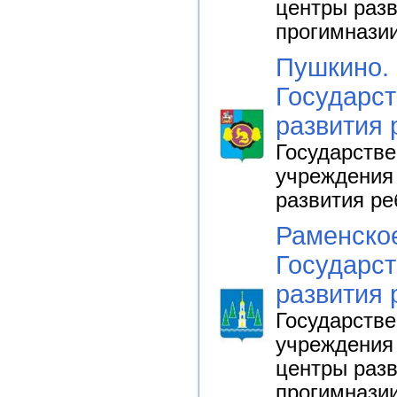
центры разв
прогимнази
Пушкино. 
Государст
развития 
Государств
учреждения 
развития ре
Раменское
Государст
развития 
Государств
учреждения 
центры разв
прогимнази