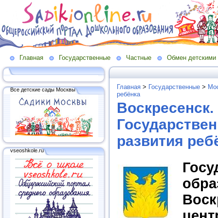
Главная
Государственные
Частные
Обмен детскими
Главная
>
Государственные
>
Мос
Все детские сады Москвы
ребёнка
Воскресенск.
Государствен
развития реб
vseoshkole.ru
Гос
обра
Воск
цент