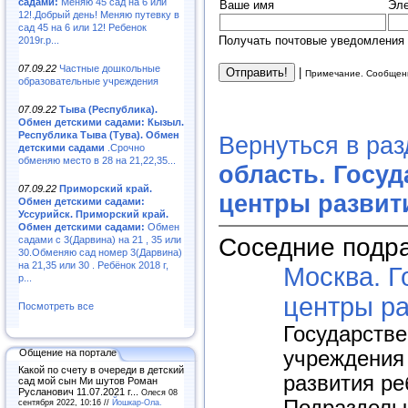
садами:
Меняю 45 сад на 6 или
Ваше имя
Эле
12!.Добрый день! Меняю путевку в
сад 45 на 6 или 12! Ребенок
Получать почтовые уведомления 
2019г.р...
07.09.22
Частные дошкольные
|
Примечание. Сообщени
образовательные учреждения
07.09.22
Тыва (Республика).
Обмен детскими садами: Кызыл.
Республика Тыва (Тува). Обмен
Вернуться в ра
детскими садами
.Срочно
обменяю место в 28 на 21,22,35...
область. Госуд
07.09.22
Приморский край.
центры развит
Обмен детскими садами:
Уссурийск. Приморский край.
Обмен детскими садами:
Обмен
Соседние подр
садами с 3(Дарвина) на 21 , 35 или
30.Обменяю сад номер 3(Дарвина)
на 21,35 или 30 . Ребёнок 2018 г,
Москва. Г
р...
центры ра
Посмотреть все
Государств
Общение на портале
учреждения 
Какой по счету в очереди в детский
развития ре
сад мой сын Ми шутов Роман
Русланович 11.07.2021 г...
Олеся 08
сентября 2022, 10:16 //
Йошкар-Ола.