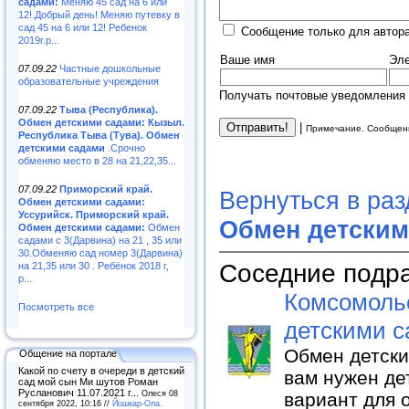
садами:
Меняю 45 сад на 6 или
12!.Добрый день! Меняю путевку в
сад 45 на 6 или 12! Ребенок
Сообщение только для автор
2019г.р...
Ваше имя
Эле
07.09.22
Частные дошкольные
образовательные учреждения
Получать почтовые уведомления 
07.09.22
Тыва (Республика).
Обмен детскими садами: Кызыл.
|
Примечание. Сообщени
Республика Тыва (Тува). Обмен
детскими садами
.Срочно
обменяю место в 28 на 21,22,35...
07.09.22
Приморский край.
Вернуться в ра
Обмен детскими садами:
Уссурийск. Приморский край.
Обмен детским
Обмен детскими садами:
Обмен
садами с 3(Дарвина) на 21 , 35 или
30.Обменяю сад номер 3(Дарвина)
Соседние подр
на 21,35 или 30 . Ребёнок 2018 г,
р...
Комсомольс
Посмотреть все
детскими 
Обмен детски
Общение на портале
Какой по счету в очереди в детский
вам нужен де
сад мой сын Ми шутов Роман
Русланович 11.07.2021 г...
Олеся 08
вариант для 
сентября 2022, 10:16 //
Йошкар-Ола.