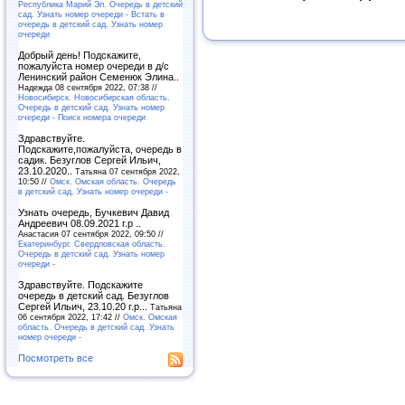
Республика Марий Эл. Очередь в детский
сад. Узнать номер очереди - Встать в
очередь в детский сад. Узнать номер
очереди
Добрый день! Подскажите,
пожалуйста номер очереди в д/с
Ленинский район Семенюк Элина..
Надежда 08 сентября 2022, 07:38 //
Новосибирск. Новосибирская область.
Очередь в детский сад. Узнать номер
очереди - Поиск номера очереди
Здравствуйте.
Подскажите,пожалуйста, очередь в
садик. Безуглов Сергей Ильич,
23.10.2020..
Татьяна 07 сентября 2022,
10:50 //
Омск. Омская область. Очередь
в детский сад. Узнать номер очереди -
Узнать очередь, Бучкевич Давид
Андреевич 08.09.2021 г.р ..
Анастасия 07 сентября 2022, 09:50 //
Екатеринбург. Свердловская область.
Очередь в детский сад. Узнать номер
очереди -
Здравствуйте. Подскажите
очередь в детский сад. Безуглов
Сергей Ильич, 23.10.20 г.р...
Татьяна
06 сентября 2022, 17:42 //
Омск. Омская
область. Очередь в детский сад. Узнать
номер очереди -
Посмотреть все