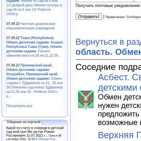
садами:
Меняю 45 сад на 6 или
12!.Добрый день! Меняю путевку в
Получать почтовые уведомления 
сад 45 на 6 или 12! Ребенок
2019г.р...
|
Примечание. Сообщени
07.09.22
Частные дошкольные
образовательные учреждения
07.09.22
Тыва (Республика).
Вернуться в ра
Обмен детскими садами: Кызыл.
Республика Тыва (Тува). Обмен
область. Обме
детскими садами
.Срочно
обменяю место в 28 на 21,22,35...
Соседние подр
07.09.22
Приморский край.
Обмен детскими садами:
Уссурийск. Приморский край.
Асбест. С
Обмен детскими садами:
Обмен
садами с 3(Дарвина) на 21 , 35 или
детскими
30.Обменяю сад номер 3(Дарвина)
на 21,35 или 30 . Ребёнок 2018 г,
Обмен детск
р...
нужен детск
Посмотреть все
предложить 
возможные 
Общение на портале
Какой по счету в очереди в детский
сад мой сын Ми шутов Роман
Верхняя 
Русланович 11.07.2021 г...
Олеся 08
сентября 2022, 10:16 //
Йошкар-Ола.