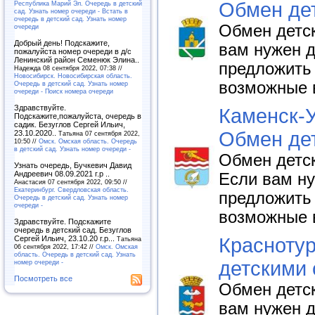
Обмен де
Республика Марий Эл. Очередь в детский
сад. Узнать номер очереди - Встать в
очередь в детский сад. Узнать номер
Обмен детс
очереди
Добрый день! Подскажите,
вам нужен д
пожалуйста номер очереди в д/с
Ленинский район Семенюк Элина..
предложить 
Надежда 08 сентября 2022, 07:38 //
Новосибирск. Новосибирская область.
возможные 
Очередь в детский сад. Узнать номер
очереди - Поиск номера очереди
Здравствуйте.
Каменск-У
Подскажите,пожалуйста, очередь в
садик. Безуглов Сергей Ильич,
Обмен де
23.10.2020..
Татьяна 07 сентября 2022,
10:50 //
Омск. Омская область. Очередь
в детский сад. Узнать номер очереди -
Обмен детск
Узнать очередь, Бучкевич Давид
Андреевич 08.09.2021 г.р ..
Если вам ну
Анастасия 07 сентября 2022, 09:50 //
Екатеринбург. Свердловская область.
предложить 
Очередь в детский сад. Узнать номер
очереди -
возможные 
Здравствуйте. Подскажите
очередь в детский сад. Безуглов
Сергей Ильич, 23.10.20 г.р...
Краснотур
Татьяна
06 сентября 2022, 17:42 //
Омск. Омская
область. Очередь в детский сад. Узнать
детскими
номер очереди -
Посмотреть все
Обмен детск
вам нужен д