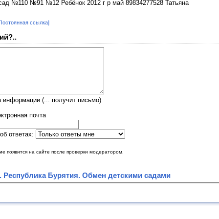
сад №110 №91 №12 Ребёнок 2012 г р май 89834277528 Татьяна
Постоянная ссылка]
ий?..
 информации (... получит письмо)
ктронная почта
об ответах:
е появится на сайте после проверки модератором.
. Республика Бурятия. Обмен детскими садами