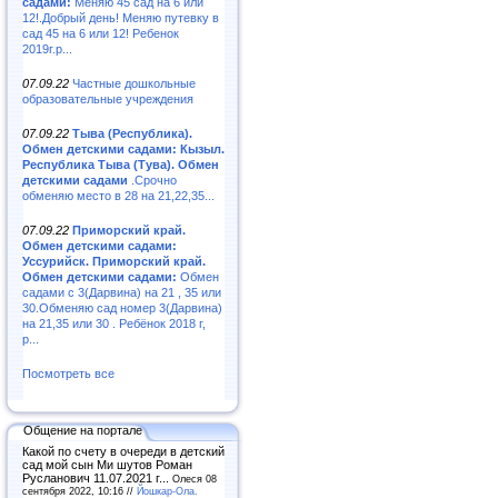
садами:
Меняю 45 сад на 6 или
12!.Добрый день! Меняю путевку в
сад 45 на 6 или 12! Ребенок
2019г.р...
07.09.22
Частные дошкольные
образовательные учреждения
07.09.22
Тыва (Республика).
Обмен детскими садами: Кызыл.
Республика Тыва (Тува). Обмен
детскими садами
.Срочно
обменяю место в 28 на 21,22,35...
07.09.22
Приморский край.
Обмен детскими садами:
Уссурийск. Приморский край.
Обмен детскими садами:
Обмен
садами с 3(Дарвина) на 21 , 35 или
30.Обменяю сад номер 3(Дарвина)
на 21,35 или 30 . Ребёнок 2018 г,
р...
Посмотреть все
Общение на портале
Какой по счету в очереди в детский
сад мой сын Ми шутов Роман
Русланович 11.07.2021 г...
Олеся 08
сентября 2022, 10:16 //
Йошкар-Ола.