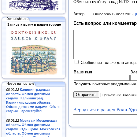
Обменяю путёвку в сад №112 на 
Автор:
...
Обновлено 12 июля 2015
[
Doktorishko.ru
Есть вопрос или комментар
Запись к врачу в вашем городе
Сообщение только для автора
Ваше имя
Эле
Получать почтовые уведомления 
Новое на портале
08.09.22
Калининградская
область. Обмен детскими
|
Примечание. Сообщени
садами: Калининград.
Калининградская область.
Обмен детскими садами:
Обмен
Вернуться в раздел
Улан-Удэ
садами!.Здравствуйте!..
08.09.22
Москва и Московская
область. Обмен детскими
садами: Одинцово. Московская
область. Обмен детскими