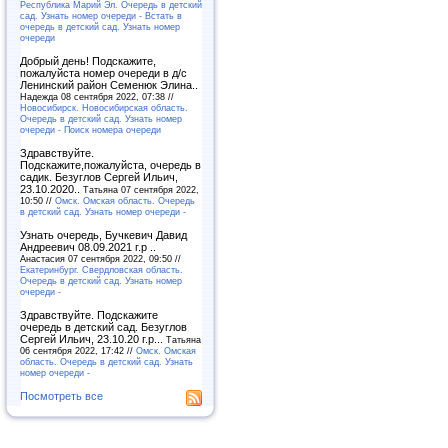
Республика Марий Эл. Очередь в детский
сад. Узнать номер очереди - Встать в
очередь в детский сад. Узнать номер
очереди
Добрый день! Подскажите,
пожалуйста номер очереди в д/с
Ленинский район Семенюк Элина..
Надежда 08 сентября 2022, 07:38 //
Новосибирск. Новосибирская область.
Очередь в детский сад. Узнать номер
очереди - Поиск номера очереди
Здравствуйте.
Подскажите,пожалуйста, очередь в
садик. Безуглов Сергей Ильич,
23.10.2020..
Татьяна 07 сентября 2022,
10:50 //
Омск. Омская область. Очередь
в детский сад. Узнать номер очереди -
Узнать очередь, Бучкевич Давид
Андреевич 08.09.2021 г.р ..
Анастасия 07 сентября 2022, 09:50 //
Екатеринбург. Свердловская область.
Очередь в детский сад. Узнать номер
очереди -
Здравствуйте. Подскажите
очередь в детский сад. Безуглов
Сергей Ильич, 23.10.20 г.р...
Татьяна
06 сентября 2022, 17:42 //
Омск. Омская
область. Очередь в детский сад. Узнать
номер очереди -
Посмотреть все