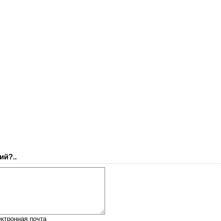
ий?..
ктронная почта