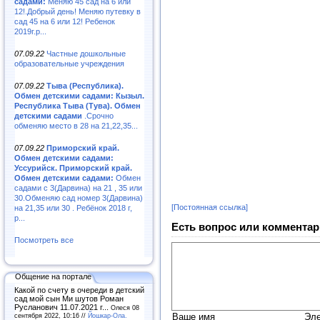
садами:
Меняю 45 сад на 6 или
12!.Добрый день! Меняю путевку в
сад 45 на 6 или 12! Ребенок
2019г.р...
07.09.22
Частные дошкольные
образовательные учреждения
07.09.22
Тыва (Республика).
Обмен детскими садами: Кызыл.
Республика Тыва (Тува). Обмен
детскими садами
.Срочно
обменяю место в 28 на 21,22,35...
07.09.22
Приморский край.
Обмен детскими садами:
Уссурийск. Приморский край.
Обмен детскими садами:
Обмен
садами с 3(Дарвина) на 21 , 35 или
30.Обменяю сад номер 3(Дарвина)
[Постоянная ссылка]
на 21,35 или 30 . Ребёнок 2018 г,
р...
Есть вопрос или комментар
Посмотреть все
Общение на портале
Какой по счету в очереди в детский
сад мой сын Ми шутов Роман
Русланович 11.07.2021 г...
Олеся 08
сентября 2022, 10:16 //
Йошкар-Ола.
Ваше имя
Эле