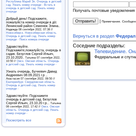
Республика Марий Эл. Очередь в детский
сад. Узнать номер очереди - Встать в
очередь в детский сад. Узнать номер
Получать почтовые уведомления 
очереди
Добрый день! Подскажите,
|
Примечание. Сообщени
пожалуйста номер очереди в д/с
Ленинский район Семенюк Элина..
Надежда 08 сентября 2022, 07:38 //
Новосибирск. Новосибирская область.
Вернуться в раздел
Федерал
Очередь в детский сад. Узнать номер
очереди - Поиск номера очереди
Соседние подразделы:
Здравствуйте.
Подскажите,пожалуйста, очередь в
Телевидение. Он
садик. Безуглов Сергей Ильич,
Федеральные и спутн
23.10.2020..
Татьяна 07 сентября 2022,
10:50 //
Омск. Омская область. Очередь
в детский сад. Узнать номер очереди -
Узнать очередь, Бучкевич Давид
Андреевич 08.09.2021 г.р ..
Анастасия 07 сентября 2022, 09:50 //
Екатеринбург. Свердловская область.
Очередь в детский сад. Узнать номер
очереди -
Здравствуйте. Подскажите
очередь в детский сад. Безуглов
Сергей Ильич, 23.10.20 г.р...
Татьяна
06 сентября 2022, 17:42 //
Омск. Омская
область. Очередь в детский сад. Узнать
номер очереди -
Посмотреть все