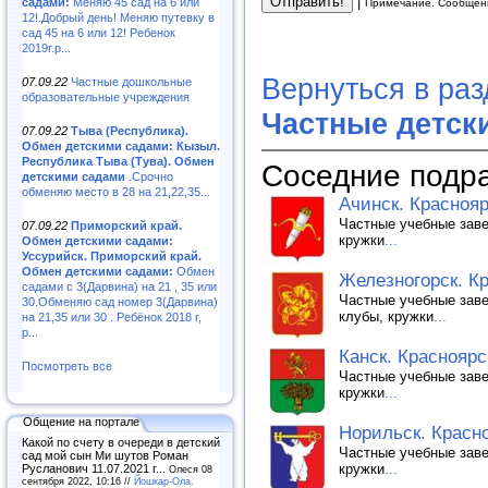
|
садами:
Меняю 45 сад на 6 или
Примечание. Сообщени
12!.Добрый день! Меняю путевку в
сад 45 на 6 или 12! Ребенок
2019г.р...
Вернуться в ра
07.09.22
Частные дошкольные
образовательные учреждения
Частные детск
07.09.22
Тыва (Республика).
Обмен детскими садами: Кызыл.
Республика Тыва (Тува). Обмен
Соседние подр
детскими садами
.Срочно
обменяю место в 28 на 21,22,35...
Ачинск. Краснояр
Частные учебные заве
07.09.22
Приморский край.
кружки
...
Обмен детскими садами:
Уссурийск. Приморский край.
Обмен детскими садами:
Обмен
Железногорск. Кр
садами с 3(Дарвина) на 21 , 35 или
Частные учебные заве
30.Обменяю сад номер 3(Дарвина)
клубы, кружки
...
на 21,35 или 30 . Ребёнок 2018 г,
р...
Канск. Красноярс
Посмотреть все
Частные учебные заве
кружки
...
Общение на портале
Норильск. Красно
Какой по счету в очереди в детский
Частные учебные заве
сад мой сын Ми шутов Роман
кружки
...
Русланович 11.07.2021 г...
Олеся 08
сентября 2022, 10:16 //
Йошкар-Ола.