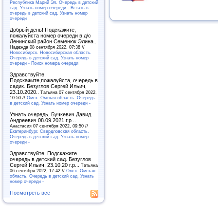
Республика Марий Эл. Очередь в детский
сад. Узнать номер очереди - Встать в
очередь в детский сад. Узнать номер
очереди
Добрый день! Подскажите,
пожалуйста номер очереди в д/с
Ленинский район Семенюк Элина..
Надежда 08 сентября 2022, 07:38 //
Новосибирск. Новосибирская область.
Очередь в детский сад. Узнать номер
очереди - Поиск номера очереди
Здравствуйте.
Подскажите,пожалуйста, очередь в
садик. Безуглов Сергей Ильич,
23.10.2020..
Татьяна 07 сентября 2022,
10:50 //
Омск. Омская область. Очередь
в детский сад. Узнать номер очереди -
Узнать очередь, Бучкевич Давид
Андреевич 08.09.2021 г.р ..
Анастасия 07 сентября 2022, 09:50 //
Екатеринбург. Свердловская область.
Очередь в детский сад. Узнать номер
очереди -
Здравствуйте. Подскажите
очередь в детский сад. Безуглов
Сергей Ильич, 23.10.20 г.р...
Татьяна
06 сентября 2022, 17:42 //
Омск. Омская
область. Очередь в детский сад. Узнать
номер очереди -
Посмотреть все