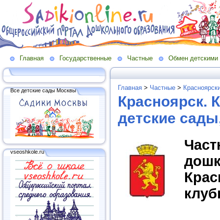
Главная
Государственные
Частные
Обмен детскими
Главная
>
Частные
>
Красноярски
Все детские сады Москвы
Красноярск. 
детские сады
Час
vseoshkole.ru
дош
Крас
клуб