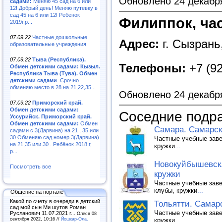
Обновлено 24 декабр
садами:
Меняю 45 сад на 6 или
12!.Добрый день! Меняю путевку в
сад 45 на 6 или 12! Ребенок
Филиппок, ча
2019г.р...
07.09.22
Частные дошкольные
Адрес:
г. Сызрань,
образовательные учреждения
07.09.22
Тыва (Республика).
Телефоны:
+7 (92
Обмен детскими садами: Кызыл.
Республика Тыва (Тува). Обмен
детскими садами
.Срочно
обменяю место в 28 на 21,22,35...
Обновлено 24 декабр
07.09.22
Приморский край.
Обмен детскими садами:
Соседние подр
Уссурийск. Приморский край.
Обмен детскими садами:
Обмен
Самара. Самарска
садами с 3(Дарвина) на 21 , 35 или
30.Обменяю сад номер 3(Дарвина)
Частные учебные заве
на 21,35 или 30 . Ребёнок 2018 г,
кружки
...
р...
Новокуйбышевск.
Посмотреть все
кружки
Частные учебные заве
клубы, кружки
...
Общение на портале
Какой по счету в очереди в детский
Тольятти. Самарс
сад мой сын Ми шутов Роман
Частные учебные заве
Русланович 11.07.2021 г...
Олеся 08
сентября 2022, 10:16 //
Йошкар-Ола.
кружки
...