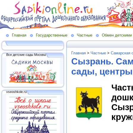
Главная
Государственные
Частные
Обмен детскими
Главная
>
Частные
>
Самарская о
Все детские сады Москвы
Сызрань. Сам
сады, центры
Час
vseoshkole.ru
дош
Сызр
круж