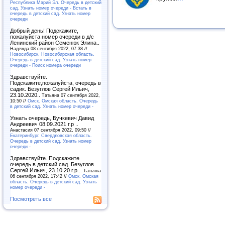
Республика Марий Эл. Очередь в детский
сад. Узнать номер очереди - Встать в
очередь в детский сад. Узнать номер
очереди
Добрый день! Подскажите,
пожалуйста номер очереди в д/с
Ленинский район Семенюк Элина..
Надежда 08 сентября 2022, 07:38 //
Новосибирск. Новосибирская область.
Очередь в детский сад. Узнать номер
очереди - Поиск номера очереди
Здравствуйте.
Подскажите,пожалуйста, очередь в
садик. Безуглов Сергей Ильич,
23.10.2020..
Татьяна 07 сентября 2022,
10:50 //
Омск. Омская область. Очередь
в детский сад. Узнать номер очереди -
Узнать очередь, Бучкевич Давид
Андреевич 08.09.2021 г.р ..
Анастасия 07 сентября 2022, 09:50 //
Екатеринбург. Свердловская область.
Очередь в детский сад. Узнать номер
очереди -
Здравствуйте. Подскажите
очередь в детский сад. Безуглов
Сергей Ильич, 23.10.20 г.р...
Татьяна
06 сентября 2022, 17:42 //
Омск. Омская
область. Очередь в детский сад. Узнать
номер очереди -
Посмотреть все