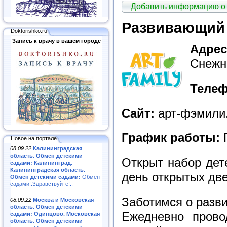
Добавить информацию о
Развивающий д
Doktorishko.ru
Запись к врачу в вашем городе
Адрес
Снежн
Телеф
Сайт:
арт-фэмили.
График работы:
П
Новое на портале
08.09.22
Калининградская
область. Обмен детскими
Открыт набор дете
садами: Калининград.
Калининградская область.
день открытых дв
Обмен детскими садами:
Обмен
садами!.Здравствуйте!..
Заботимся о разви
08.09.22
Москва и Московская
область. Обмен детскими
Ежедневно прово
садами: Одинцово. Московская
область. Обмен детскими