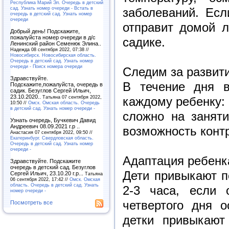
Республика Марий Эл. Очередь в детский
сад. Узнать номер очереди - Встать в
заболеваний. Ес
очередь в детский сад. Узнать номер
очереди
отправит домой л
Добрый день! Подскажите,
пожалуйста номер очереди в д/с
садике.
Ленинский район Семенюк Элина..
Надежда 08 сентября 2022, 07:38 //
Новосибирск. Новосибирская область.
Очередь в детский сад. Узнать номер
очереди - Поиск номера очереди
Следим за развит
Здравствуйте.
В течение дня в
Подскажите,пожалуйста, очередь в
садик. Безуглов Сергей Ильич,
23.10.2020..
Татьяна 07 сентября 2022,
каждому ребенку: 
10:50 //
Омск. Омская область. Очередь
в детский сад. Узнать номер очереди -
сложно на занят
Узнать очередь, Бучкевич Давид
Андреевич 08.09.2021 г.р ..
возможность конт
Анастасия 07 сентября 2022, 09:50 //
Екатеринбург. Свердловская область.
Очередь в детский сад. Узнать номер
очереди -
Адаптация ребенк
Здравствуйте. Подскажите
очередь в детский сад. Безуглов
Дети привыкают п
Сергей Ильич, 23.10.20 г.р...
Татьяна
06 сентября 2022, 17:42 //
Омск. Омская
область. Очередь в детский сад. Узнать
2-3 часа, если 
номер очереди -
четвертого дня 
Посмотреть все
детки привыкают