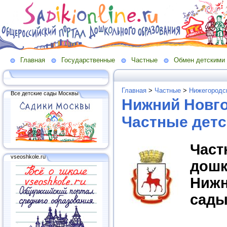
Главная
Государственные
Частные
Обмен детскими
Главная
>
Частные
>
Нижегородск
Все детские сады Москвы
Нижний Новго
Частные детс
Час
vseoshkole.ru
дош
Ниж
сады