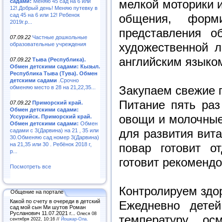
мелкой моторики и
садами:
Меняю 45 сад на 6 или
12!.Добрый день! Меняю путевку в
сад 45 на 6 или 12! Ребенок
общения, форм
2019г.р...
представления о
07.09.22
Частные дошкольные
художественной л
образовательные учреждения
английским языком
07.09.22
Тыва (Республика).
Обмен детскими садами: Кызыл.
Республика Тыва (Тува). Обмен
детскими садами
.Срочно
Закупаем свежие 
обменяю место в 28 на 21,22,35...
Питание пять раз
07.09.22
Приморский край.
Обмен детскими садами:
овощи и молочные
Уссурийск. Приморский край.
Обмен детскими садами:
Обмен
для развития вит
садами с 3(Дарвина) на 21 , 35 или
30.Обменяю сад номер 3(Дарвина)
на 21,35 или 30 . Ребёнок 2018 г,
повар готовит о
р...
готовит рекоменд
Посмотреть все
Контролируем здо
Общение на портале
Какой по счету в очереди в детский
Ежедневно детей
сад мой сын Ми шутов Роман
Русланович 11.07.2021 г...
Олеся 08
температуру, ос
сентября 2022, 10:16 //
Йошкар-Ола.