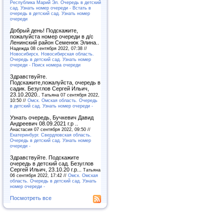
Республика Марий Эл. Очередь в детский
сад. Узнать номер очереди - Встать в
очередь в детский сад. Узнать номер
очереди
Добрый день! Подскажите,
пожалуйста номер очереди в д/с
Ленинский район Семенюк Элина..
Надежда 08 сентября 2022, 07:38 //
Новосибирск. Новосибирская область.
Очередь в детский сад. Узнать номер
очереди - Поиск номера очереди
Здравствуйте.
Подскажите,пожалуйста, очередь в
садик. Безуглов Сергей Ильич,
23.10.2020..
Татьяна 07 сентября 2022,
10:50 //
Омск. Омская область. Очередь
в детский сад. Узнать номер очереди -
Узнать очередь, Бучкевич Давид
Андреевич 08.09.2021 г.р ..
Анастасия 07 сентября 2022, 09:50 //
Екатеринбург. Свердловская область.
Очередь в детский сад. Узнать номер
очереди -
Здравствуйте. Подскажите
очередь в детский сад. Безуглов
Сергей Ильич, 23.10.20 г.р...
Татьяна
06 сентября 2022, 17:42 //
Омск. Омская
область. Очередь в детский сад. Узнать
номер очереди -
Посмотреть все