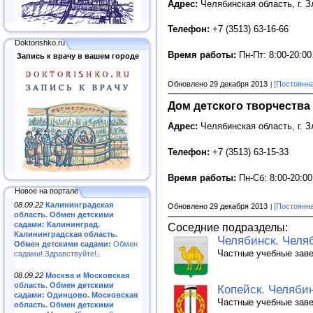
Адрес:
Челябинская область, г. Зл
Телефон:
+7 (3513) 63-16-66
Doktorishko.ru
Время работы:
Пн-Пт: 8:00-20:00
Запись к врачу в вашем городе
Обновлено 29 декабря 2013
[Постоянн
Дом детского творчества
Адрес:
Челябинская область, г. З
Телефон:
+7 (3513) 63-15-33
Время работы:
Пн-Сб: 8:00-20:00
Новое на портале
08.09.22
Калининградская
Обновлено 29 декабря 2013
[Постоянн
область. Обмен детскими
садами: Калининград.
Соседние подразделы:
Калининградская область.
Челябинск. Челяб
Обмен детскими садами:
Обмен
Частные учебные заве
садами!.Здравствуйте!..
08.09.22
Москва и Московская
область. Обмен детскими
Копейск. Челябин
садами: Одинцово. Московская
Частные учебные заве
область. Обмен детскими