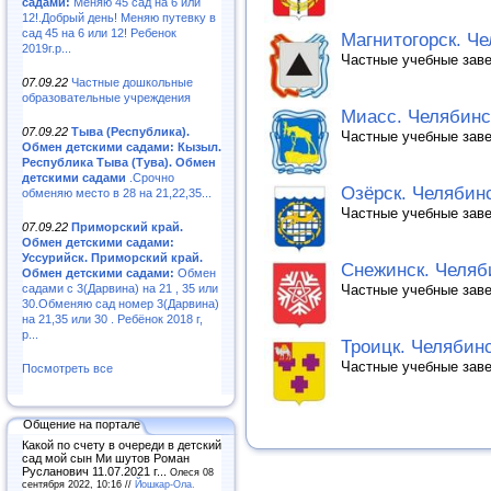
садами:
Меняю 45 сад на 6 или
12!.Добрый день! Меняю путевку в
сад 45 на 6 или 12! Ребенок
Магнитогорск. Че
2019г.р...
Частные учебные заве
07.09.22
Частные дошкольные
образовательные учреждения
Миасс. Челябинск
07.09.22
Тыва (Республика).
Частные учебные заве
Обмен детскими садами: Кызыл.
Республика Тыва (Тува). Обмен
детскими садами
.Срочно
Озёрск. Челябинс
обменяю место в 28 на 21,22,35...
Частные учебные заве
07.09.22
Приморский край.
Обмен детскими садами:
Уссурийск. Приморский край.
Снежинск. Челяби
Обмен детскими садами:
Обмен
садами с 3(Дарвина) на 21 , 35 или
Частные учебные заве
30.Обменяю сад номер 3(Дарвина)
на 21,35 или 30 . Ребёнок 2018 г,
р...
Троицк. Челябинс
Частные учебные заве
Посмотреть все
Общение на портале
Какой по счету в очереди в детский
сад мой сын Ми шутов Роман
Русланович 11.07.2021 г...
Олеся 08
сентября 2022, 10:16 //
Йошкар-Ола.