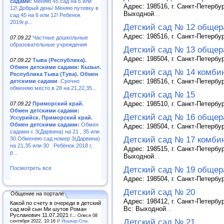
садами:
Меняю 45 сад на 6 или
Адрес: 198516, г. Санкт-Петербур
12!.Добрый день! Меняю путевку в
Выходной
...
сад 45 на 6 или 12! Ребенок
2019г.р...
Детский сад № 12 общер
Адрес: 198516, г. Санкт-Петербур
07.09.22
Частные дошкольные
образовательные учреждения
Детский сад № 13 общер
Адрес: 198504, г. Санкт-Петербур
07.09.22
Тыва (Республика).
Обмен детскими садами: Кызыл.
Детский сад № 14 комби
Республика Тыва (Тува). Обмен
Адрес: 198516, г. Санкт-Петербур
детскими садами
.Срочно
обменяю место в 28 на 21,22,35...
Детский сад № 15
Адрес: 198510, г. Санкт-Петербу
07.09.22
Приморский край.
Обмен детскими садами:
Детский сад № 16 общер
Уссурийск. Приморский край.
Обмен детскими садами:
Обмен
Адрес: 198504, г. Санкт-Петербу
садами с 3(Дарвина) на 21 , 35 или
Детский сад № 17 комби
30.Обменяю сад номер 3(Дарвина)
на 21,35 или 30 . Ребёнок 2018 г,
Адрес: 198515, г. Санкт-Петербу
р...
Выходной
...
Посмотреть все
Детский сад № 19 общер
Адрес: 198504, г. Санкт-Петербу
Детский сад № 20
Общение на портале
Адрес: 198412, г. Санкт-Петербур
Какой по счету в очереди в детский
Вс: Выходной
...
сад мой сын Ми шутов Роман
Русланович 11.07.2021 г...
Олеся 08
Детский сад № 21
сентября 2022, 10:16 //
Йошкар-Ола.