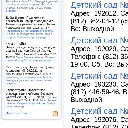
Республика Марий Эл. Очередь в детский
Детский сад №
сад. Узнать номер очереди - Встать в
очередь в детский сад. Узнать номер
очереди
Адрес: 192012, Са
Добрый день! Подскажите,
(812) 362-04-12 (
пожалуйста номер очереди в д/с
Ленинский район Семенюк Элина..
Вс: Выходной
...
Надежда 08 сентября 2022, 07:38 //
Новосибирск. Новосибирская область.
Очередь в детский сад. Узнать номер
очереди - Поиск номера очереди
Детский сад №
Здравствуйте.
Адрес: 192029, Са
Подскажите,пожалуйста, очередь в
садик. Безуглов Сергей Ильич,
23.10.2020..
Татьяна 07 сентября 2022,
Телефон: (812) 36
10:50 //
Омск. Омская область. Очередь
в детский сад. Узнать номер очереди -
19:00, Сб, Вс: Вы
Узнать очередь, Бучкевич Давид
Андреевич 08.09.2021 г.р ..
Детский сад №
Анастасия 07 сентября 2022, 09:50 //
Екатеринбург. Свердловская область.
Очередь в детский сад. Узнать номер
Адрес: 193230, Са
очереди -
(812) 446-59-46. 
Здравствуйте. Подскажите
очередь в детский сад. Безуглов
Сергей Ильич, 23.10.20 г.р...
Татьяна
Выходной
...
06 сентября 2022, 17:42 //
Омск. Омская
область. Очередь в детский сад. Узнать
номер очереди -
Детский сад №
Посмотреть все
Адрес: 192076, Са
Телефон: (812) 70