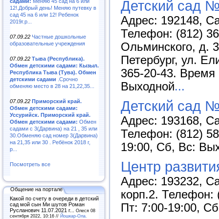
Детский сад 
садами:
Меняю 45 сад на 6 или
12!.Добрый день! Меняю путевку в
сад 45 на 6 или 12! Ребенок
Адрес: 192148, Са
2019г.р...
Телефон: (812) 36
07.09.22
Частные дошкольные
Ольминского, д. 3
образовательные учреждения
Петербург, ул. Ели
07.09.22
Тыва (Республика).
Обмен детскими садами: Кызыл.
365-20-43. Время 
Республика Тыва (Тува). Обмен
детскими садами
.Срочно
Выходной
...
обменяю место в 28 на 21,22,35...
Детский сад №
07.09.22
Приморский край.
Обмен детскими садами:
Уссурийск. Приморский край.
Адрес: 193168, Са
Обмен детскими садами:
Обмен
садами с 3(Дарвина) на 21 , 35 или
Телефон: (812) 58
30.Обменяю сад номер 3(Дарвина)
на 21,35 или 30 . Ребёнок 2018 г,
19:00, Сб, Вс: Вы
р...
Центр развити
Посмотреть все
Адрес: 193232, Са
Общение на портале
корп.2. Телефон: 
Какой по счету в очереди в детский
Пт: 7:00-19:00, С
сад мой сын Ми шутов Роман
Русланович 11.07.2021 г...
Олеся 08
сентября 2022, 10:16 //
Йошкар-Ола.