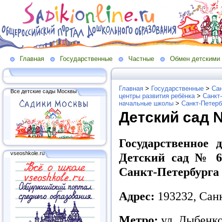
Главная
Государственные
Частные
Обмен детскими
Главная
>
Государственные
>
Сан
Все детские сады Москвы
центры развития ребёнка
>
Санкт
начальные школы
>
Санкт-Петерб
Детский сад 
Государственное 
vseoshkole.ru
Детский сад № 6
Санкт-Петербурга
Адрес:
193232, Санк
Метро:
ул. Дыбенк