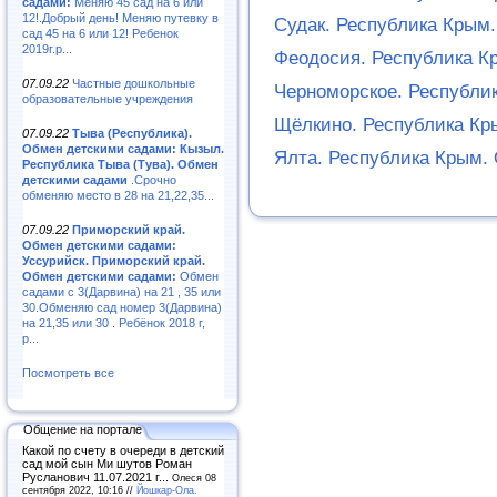
садами:
Меняю 45 сад на 6 или
12!.Добрый день! Меняю путевку в
Судак. Республика Крым
сад 45 на 6 или 12! Ребенок
2019г.р...
Феодосия. Республика К
07.09.22
Частные дошкольные
Черноморское. Республи
образовательные учреждения
Щёлкино. Республика Кр
07.09.22
Тыва (Республика).
Обмен детскими садами: Кызыл.
Ялта. Республика Крым.
Республика Тыва (Тува). Обмен
детскими садами
.Срочно
обменяю место в 28 на 21,22,35...
07.09.22
Приморский край.
Обмен детскими садами:
Уссурийск. Приморский край.
Обмен детскими садами:
Обмен
садами с 3(Дарвина) на 21 , 35 или
30.Обменяю сад номер 3(Дарвина)
на 21,35 или 30 . Ребёнок 2018 г,
р...
Посмотреть все
Общение на портале
Какой по счету в очереди в детский
сад мой сын Ми шутов Роман
Русланович 11.07.2021 г...
Олеся 08
сентября 2022, 10:16 //
Йошкар-Ола.