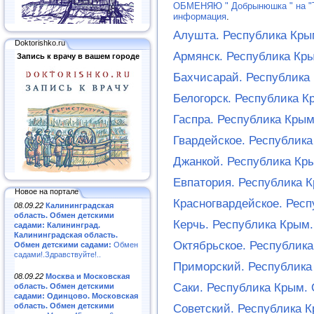
ОБМЕНЯЮ " Добрынюшка " на "Т
информация
.
Алушта. Республика Кры
Doktorishko.ru
Армянск. Республика Кр
Запись к врачу в вашем городе
Бахчисарай. Республика
Белогорск. Республика 
Гаспра. Республика Кры
Гвардейское. Республик
Джанкой. Республика Кр
Евпатория. Республика 
Новое на портале
Красногвардейское. Рес
08.09.22
Калининградская
область. Обмен детскими
Керчь. Республика Крым
садами: Калининград.
Калининградская область.
Октябрьское. Республик
Обмен детскими садами:
Обмен
садами!.Здравствуйте!..
Приморский. Республика
08.09.22
Москва и Московская
Саки. Республика Крым.
область. Обмен детскими
садами: Одинцово. Московская
область. Обмен детскими
Советский. Республика 