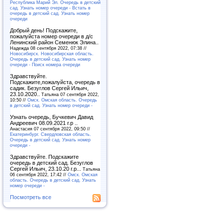
Республика Марий Эл. Очередь в детский
сад. Узнать номер очереди - Встать в
очередь в детский сад. Узнать номер
очереди
Добрый день! Подскажите,
пожалуйста номер очереди в д/с
Ленинский район Семенюк Элина..
Надежда 08 сентября 2022, 07:38 //
Новосибирск. Новосибирская область.
Очередь в детский сад. Узнать номер
очереди - Поиск номера очереди
Здравствуйте.
Подскажите,пожалуйста, очередь в
садик. Безуглов Сергей Ильич,
23.10.2020..
Татьяна 07 сентября 2022,
10:50 //
Омск. Омская область. Очередь
в детский сад. Узнать номер очереди -
Узнать очередь, Бучкевич Давид
Андреевич 08.09.2021 г.р ..
Анастасия 07 сентября 2022, 09:50 //
Екатеринбург. Свердловская область.
Очередь в детский сад. Узнать номер
очереди -
Здравствуйте. Подскажите
очередь в детский сад. Безуглов
Сергей Ильич, 23.10.20 г.р...
Татьяна
06 сентября 2022, 17:42 //
Омск. Омская
область. Очередь в детский сад. Узнать
номер очереди -
Посмотреть все